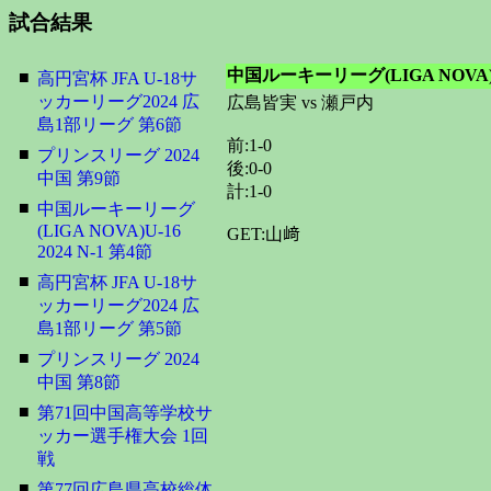
試合結果
中国ルーキーリーグ(LIGA NOVA)U-1
■
高円宮杯 JFA U-18サ
ッカーリーグ2024 広
広島皆実 vs 瀬戸内
島1部リーグ 第6節
前:1-0
■
プリンスリーグ 2024
後:0-0
中国 第9節
計:1-0
■
中国ルーキーリーグ
(LIGA NOVA)U-16
GET:山﨑
2024 N-1 第4節
■
高円宮杯 JFA U-18サ
ッカーリーグ2024 広
島1部リーグ 第5節
■
プリンスリーグ 2024
中国 第8節
■
第71回中国高等学校サ
ッカー選手権大会 1回
戦
■
第77回広島県高校総体