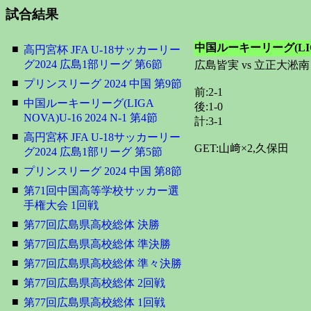
試合結果
中国ルーキーリーグ(LIGA N
■
高円宮杯 JFA U-18サッカーリー
グ2024 広島1部リーグ 第6節
広島皆実 vs 立正大淞南
■
プリンスリーグ 2024 中国 第9節
前:2-1
■
中国ルーキーリーグ(LIGA
後:1-0
NOVA)U-16 2024 N-1 第4節
計:3-1
■
高円宮杯 JFA U-18サッカーリー
GET:山﨑×2,久保田
グ2024 広島1部リーグ 第5節
■
プリンスリーグ 2024 中国 第8節
■
第71回中国高等学校サッカー選
手権大会 1回戦
■
第77回広島県高校総体 決勝
■
第77回広島県高校総体 準決勝
■
第77回広島県高校総体 準々決勝
■
第77回広島県高校総体 2回戦
■
第77回広島県高校総体 1回戦