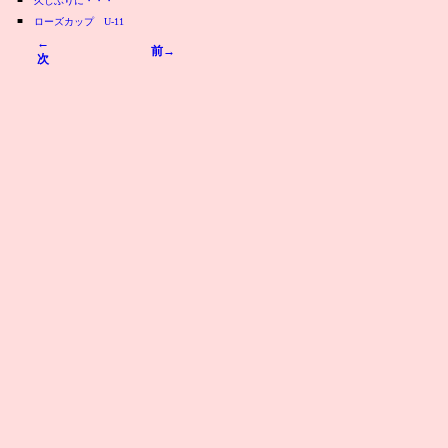
久しぶりに・・・
■
ローズカップ U-11
←
前→
次