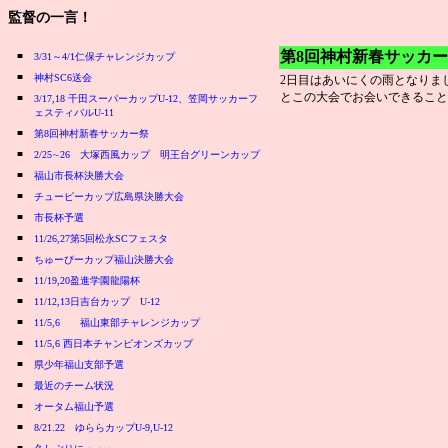
監督の一言！
第8回神村新春サッカ
■
3/31～4/1仁保チャレンジカップ
■
神村SC6送会
2日目はあいにくの雨となりま
とこの大会でお会いできること
■
3/17,18 千田スーパーカップU-12、笠岡サッカーフ
ェスティバルU-11
■
第8回神村新春サッカー祭
■
2/25∼26 大塚西風カップ 明王台グリーンカップ
■
福山市長杯決勝大会
■
チューピーカップ広島県決勝大会
■
市長杯予選
■
11/26,27第5回松永SCフェスタ
■
ちゅーぴーカップ福山決勝大会
■
11/19,20盈進学園龍陽杯
■
11/12,13日吉台カップ U-12
■
11/5,6 福山東部チャレンジカップ
■
11/5,6 西日本チャンピオンズカップ
■
県少年福山支部予選
■
最近のチーム状況
■
オータム福山予選
■
8/21.22 ゆららカップU-9,U-12
■