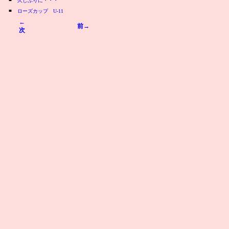
久しぶりに・・・
■
ローズカップ U-11
←
前→
次