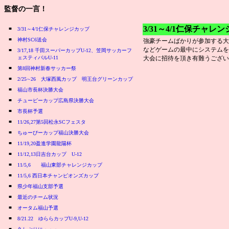
監督の一言！
3/31～4/1仁保チャレ
■
3/31～4/1仁保チャレンジカップ
■
神村SC6送会
強豪チームばかりが参加する大
などゲームの最中にシステムを
■
3/17,18 千田スーパーカップU-12、笠岡サッカーフ
ェスティバルU-11
大会に招待を頂き有難うござい
■
第8回神村新春サッカー祭
■
2/25∼26 大塚西風カップ 明王台グリーンカップ
■
福山市長杯決勝大会
■
チューピーカップ広島県決勝大会
■
市長杯予選
■
11/26,27第5回松永SCフェスタ
■
ちゅーぴーカップ福山決勝大会
■
11/19,20盈進学園龍陽杯
■
11/12,13日吉台カップ U-12
■
11/5,6 福山東部チャレンジカップ
■
11/5,6 西日本チャンピオンズカップ
■
県少年福山支部予選
■
最近のチーム状況
■
オータム福山予選
■
8/21.22 ゆららカップU-9,U-12
■