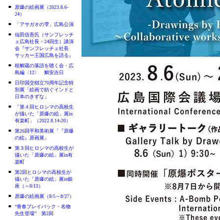
■
原爆の絵画展（2023.8.6-
24）
■
「アサガオの雫」広島公演
■
仙田信吾氏（サンフレッチ
ェ広島社長・24回生）講演
会『サンフレッチェ社長
サッカー王国広島を語る』
■
桂鯛蔵の落語を聴く会・広
島編〈12〉 鯛安吉日
■
日印国交樹立70周年記念特
別展「絵画で紡ぐインドと
日本のきずな」
■
「第４回ヒロシマの高校生
が描いた「原爆の絵」展in
有楽町」（2022.8.14-20）
■
第26回平和美術展「『原爆
の絵』原画展」
■
第３回ヒロシマの高校生が
描いた「原爆の絵」展in有
楽町
■
第2回ヒロシマの高校生が
描いた「原爆の絵」展in銀
座（～8/13）
■
原爆の絵画展（8/5～8/27）
■
“青春プレイバック・名物
先生登場” 第2回