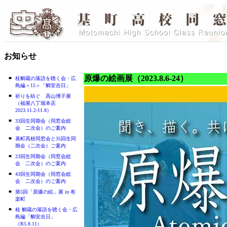
お知らせ
原爆の絵画展（2023.8.6-24）
■
桂鯛蔵の落語を聴く会・広
島編＜15＞「鯛安吉日」
■
祈りを紡ぐ 高山博子展
（福屋八丁堀本店
2023.11.2-11.8）
■
33回生同期会（同窓会総
会 二次会）のご案内
■
基町高校同窓会と35回生同
期会（二次会）ご案内
■
23回生同期会（同窓会総
会 二次会）のご案内
■
43回生同期会（同窓会総
会 二次会）のご案内
■
第5回「原爆の絵」展 in 有
楽町
■
桂 鯛蔵の落語を聴く会・広
島編「鯛安吉日」
（R5.8.11）