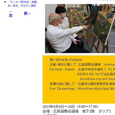
■
「サッカー部OB会（桐蹴
会）総会」中止のご連絡
←
前→
次
2023年8月6日〜24日（9:00〜17:00）
会場：広島国際会議場 地下2階 ダリア2