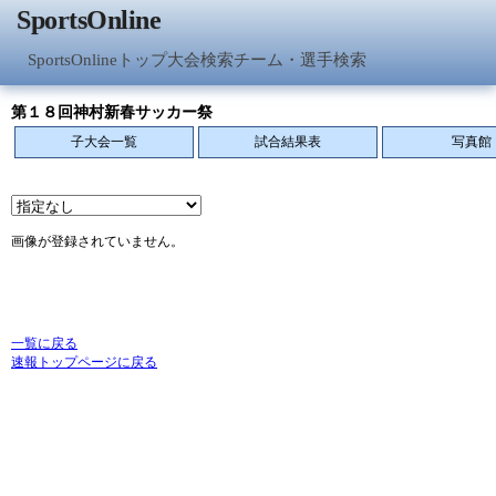
SportsOnline
SportsOnlineトップ
大会検索
チーム・選手検索
第１８回神村新春サッカー祭
子大会一覧
試合結果表
写真館
画像が登録されていません。
一覧に戻る
速報トップページに戻る