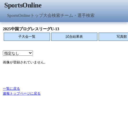
SportsOnline
SportsOnlineトップ
大会検索
チーム・選手検索
2025中国プログレスリーグU-13
子大会一覧
試合結果表
写真館
画像が登録されていません。
一覧に戻る
速報トップページに戻る