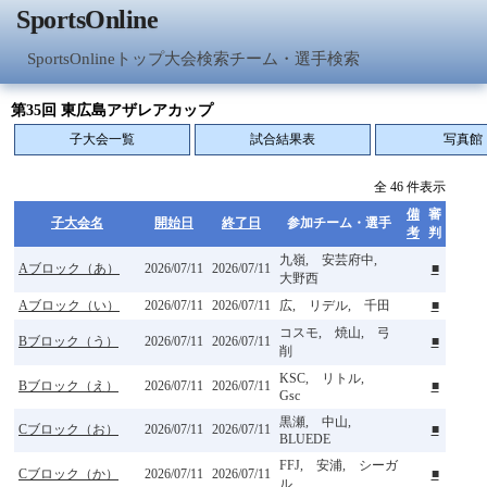
SportsOnline
SportsOnlineトップ
大会検索
チーム・選手検索
第35回 東広島アザレアカップ
子大会一覧
試合結果表
写真館
全 46 件表示
備
審
子大会名
開始日
終了日
参加チーム・選手
考
判
九嶺, 安芸府中,
Aブロック（あ）
2026/07/11
2026/07/11
■
大野西
Aブロック（い）
2026/07/11
2026/07/11
広, リデル, 千田
■
コスモ, 焼山, 弓
Bブロック（う）
2026/07/11
2026/07/11
■
削
KSC, リトル,
Bブロック（え）
2026/07/11
2026/07/11
■
Gsc
黒瀬, 中山,
Cブロック（お）
2026/07/11
2026/07/11
■
BLUEDE
FFJ, 安浦, シーガ
Cブロック（か）
2026/07/11
2026/07/11
■
ル