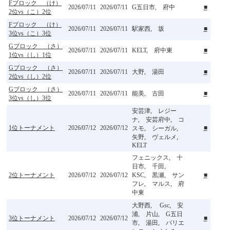
Fブロック （け）
2026/07/11
2026/07/11
G五日市, 府中
■
2位vs（こ）2位
Fブロック （け）
2026/07/11
2026/07/11
駅家西, 坂
■
3位vs（こ）3位
Gブロック （さ）
2026/07/11
2026/07/11
KELT, 府中東
■
1位vs（し）1位
Gブロック （さ）
2026/07/11
2026/07/11
大野, 湯田
■
2位vs（し）2位
Gブロック （さ）
2026/07/11
2026/07/11
能美, 古田
■
3位vs（し）3位
安芸津, レジー
ナ, 安芸府中, コ
1位トーナメント
2026/07/12
2026/07/12
■
スモ, シーガル,
矢野, ヴェルメ,
KELT
フェニックス, 十
日市, 千田,
2位トーナメント
2026/07/12
2026/07/12
KSC, 黒瀬, サン
■
フレ, マルス, 府
中東
大野西, Gsc, 安
浦, 片山, G五日
3位トーナメント
2026/07/12
2026/07/12
■
市, 湯田, バリエ