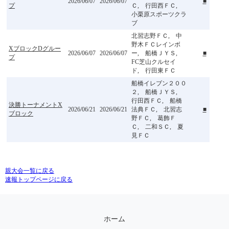
2026/06/07
2026/06/07
■
プ
Ｃ, 行田西ＦＣ,
小栗原スポーツクラ
ブ
北習志野ＦＣ, 中
野木ＦＣレインボ
XブロックDグルー
2026/06/07
2026/06/07
ー, 船橋ＪＹＳ,
■
プ
FC芝山クルセイ
ド, 行田東ＦＣ
船橋イレブン２００
２, 船橋ＪＹＳ,
行田西ＦＣ, 船橋
決勝トーナメントX
2026/06/21
2026/06/21
法典ＦＣ, 北習志
■
ブロック
野ＦＣ, 葛飾Ｆ
Ｃ, 二和ＳＣ, 夏
見ＦＣ
親大会一覧に戻る
速報トップページに戻る
ホーム