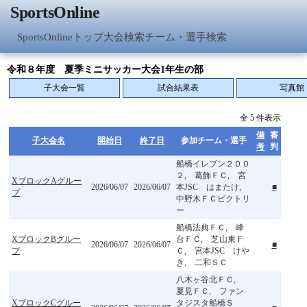
SportsOnline
SportsOnlineトップ
大会検索
チーム・選手検索
令和８年度 夏季ミニサッカー大会1年生の部
子大会一覧
試合結果表
写真館
全 5 件表示
備
審
子大会名
開始日
終了日
参加チーム・選手
考
判
船橋イレブン２００
２, 葛飾ＦＣ, 宮
XブロックAグルー
2026/06/07
2026/06/07
本JSC はまたけ,
■
プ
中野木ＦＣビクトリ
ー
船橋法典ＦＣ, 峰
XブロックBグルー
台ＦＣ, 芝山東Ｆ
2026/06/07
2026/06/07
■
プ
Ｃ, 宮本JSC けや
き, 二和ＳＣ
八木ヶ谷北ＦＣ,
夏見ＦＣ, ファン
XブロックCグルー
タジスタ船橋Ｓ