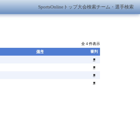
SportsOnlineトップ
大会検索
チーム・選手検索
全 4 件表示
備考
審判
■
■
■
■