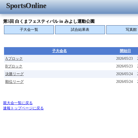
SportsOnline
第5回 白くまフェスティバル in みよし運動公園
子大会一覧
試合結果表
写真館
子大会名
開始日
Aブロック
2026/05/23
Bブロック
2026/05/23
決勝リーグ
2026/05/24
順位リーグ
2026/05/24
親大会一覧に戻る
速報トップページに戻る