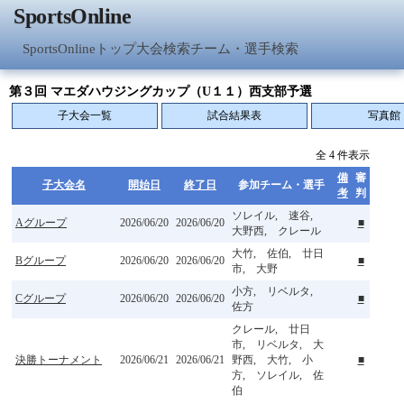
SportsOnline
SportsOnlineトップ
大会検索
チーム・選手検索
第３回 マエダハウジングカップ（U１１）西支部予選
子大会一覧
試合結果表
写真館
全 4 件表示
備
審
子大会名
開始日
終了日
参加チーム・選手
考
判
ソレイル, 速谷,
Aグループ
2026/06/20
2026/06/20
■
大野西, クレール
大竹, 佐伯, 廿日
Bグループ
2026/06/20
2026/06/20
■
市, 大野
小方, リベルタ,
Cグループ
2026/06/20
2026/06/20
■
佐方
クレール, 廿日
市, リベルタ, 大
決勝トーナメント
2026/06/21
2026/06/21
野西, 大竹, 小
■
方, ソレイル, 佐
伯