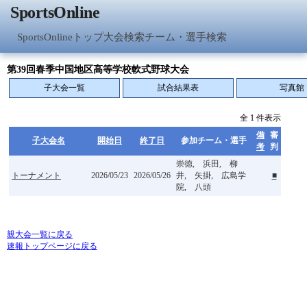
SportsOnline
SportsOnlineトップ
大会検索
チーム・選手検索
第39回春季中国地区高等学校軟式野球大会
子大会一覧
試合結果表
写真館
全 1 件表示
備
審
子大会名
開始日
終了日
参加チーム・選手
考
判
崇徳, 浜田, 柳
トーナメント
2026/05/23
2026/05/26
井, 矢掛, 広島学
■
院, 八頭
親大会一覧に戻る
速報トップページに戻る