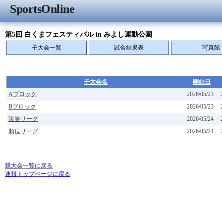
SportsOnline
第5回 白くまフェスティバル in みよし運動公園
子大会一覧
試合結果表
写真館
子大会名
開始日
Aブロック
2026/05/23
Bブロック
2026/05/23
決勝リーグ
2026/05/24
順位リーグ
2026/05/24
親大会一覧に戻る
速報トップページに戻る