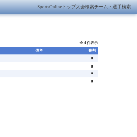
SportsOnlineトップ
大会検索
チーム・選手検索
全 4 件表示
備考
審判
■
■
■
■