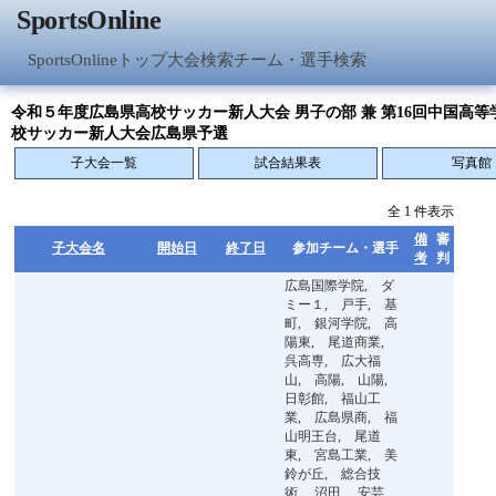
SportsOnline
SportsOnlineトップ
大会検索
チーム・選手検索
令和５年度広島県高校サッカー新人大会 男子の部 兼 第16回中国高等
校サッカー新人大会広島県予選
子大会一覧
試合結果表
写真館
全 1 件表示
備
審
子大会名
開始日
終了日
参加チーム・選手
考
判
広島国際学院, ダ
ミー１, 戸手, 基
町, 銀河学院, 高
陽東, 尾道商業,
呉高専, 広大福
山, 高陽, 山陽,
日彰館, 福山工
業, 広島県商, 福
山明王台, 尾道
東, 宮島工業, 美
鈴が丘, 総合技
術, 沼田, 安芸