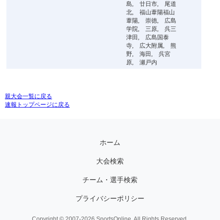
島, 廿日市, 尾道
北, 福山葦陽福山
葦陽, 崇徳, 広島
学院, 三原, 呉三
津田, 広島国泰
寺, 広大附属, 熊
野, 海田, 呉宮
原, 瀬戸内
親大会一覧に戻る
速報トップページに戻る
ホーム
大会検索
チーム・選手検索
プライバシーポリシー
Copyright © 2007-2026 SportsOnline. All Rights Reserved.