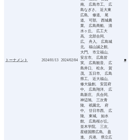
南, 広島市工, 広
島なぎさ, 近大東
広島, 修道, 尾
道, 可部, 西城農
業, 広島商船, 清
水ヶ丘, 広工大
高, 北部合同,
広, 舟入, 広島城
北, 福山誠之館,
大門, 市立福山,
安古市, 広島皆
トーナメント
2024/01/13
2024/02/04
■
実, 広島観音, 広
島井口, 松永, 賀
茂, 五日市, 広島
県工, 近大福山,
修大協創, 安芸府
中, 広島翔洋, 広
島新庄, 呉合同,
神辺旭, 三次青
陵, 祇園北, 府
中, 廿日市西, 広
陵, 東城, 如水
館, 広島桜が丘,
並木学院, 三次,
星槎国際広島, 盈
進, 呉港, 県立広