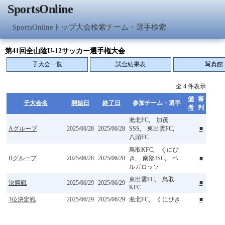
SportsOnline
SportsOnlineトップ
大会検索
チーム・選手検索
第41回全山陰U-12サッカー選手権大会
子大会一覧
試合結果表
写真館
全 4 件表示
備
審
子大会名
開始日
終了日
参加チーム・選手
考
判
淞北FC, 加茂
Aグループ
2025/06/28
2025/06/28
SSS, 東出雲FC,
■
八頭FC
鳥取KFC, くにび
Bグループ
2025/06/28
2025/06/28
き, 南部JSC, ベ
■
ルガロッソ
東出雲FC, 鳥取
決勝戦
2025/06/29
2025/06/29
■
KFC
3位決定戦
2025/06/29
2025/06/29
淞北FC, くにびき
■