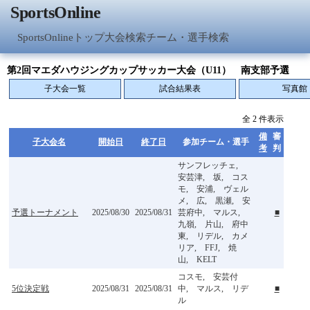
SportsOnline
SportsOnlineトップ
大会検索
チーム・選手検索
第2回マエダハウジングカップサッカー大会（U11） 南支部予選
子大会一覧
試合結果表
写真館
全 2 件表示
備
審
子大会名
開始日
終了日
参加チーム・選手
考
判
サンフレッチェ,
安芸津, 坂, コス
モ, 安浦, ヴェル
メ, 広, 黒瀬, 安
予選トーナメント
2025/08/30
2025/08/31
芸府中, マルス,
■
九嶺, 片山, 府中
東, リデル, カメ
リア, FFJ, 焼
山, KELT
コスモ, 安芸付
5位決定戦
2025/08/31
2025/08/31
中, マルス, リデ
■
ル