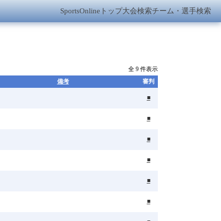
SportsOnlineトップ
大会検索
チーム・選手検索
全 9 件表示
備考
審判
■
■
■
■
■
■