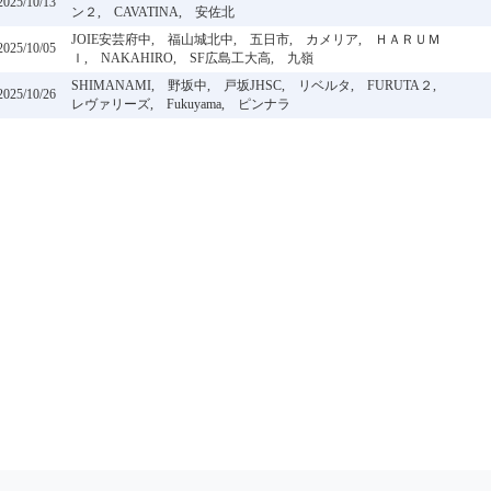
2025/10/13
ン２, CAVATINA, 安佐北
JOIE安芸府中, 福山城北中, 五日市, カメリア, ＨＡＲＵＭ
2025/10/05
Ｉ, NAKAHIRO, SF広島工大高, 九嶺
SHIMANAMI, 野坂中, 戸坂JHSC, リベルタ, FURUTA２,
2025/10/26
レヴァリーズ, Fukuyama, ピンナラ