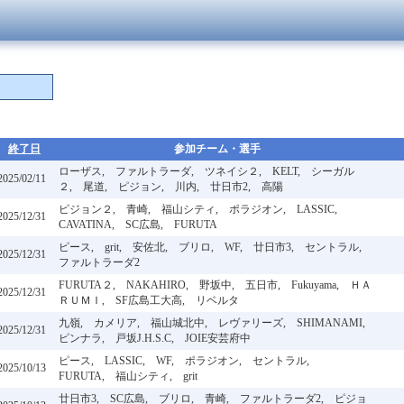
終了日
参加チーム・選手
ローザス, ファルトラーダ, ツネイシ２, KELT, シーガル
2025/02/11
２, 尾道, ピジョン, 川内, 廿日市2, 高陽
ピジョン２, 青崎, 福山シティ, ポラジオン, LASSIC,
2025/12/31
CAVATINA, SC広島, FURUTA
ピース, grit, 安佐北, ブリロ, WF, 廿日市3, セントラル,
2025/12/31
ファルトラーダ2
FURUTA２, NAKAHIRO, 野坂中, 五日市, Fukuyama, ＨＡ
2025/12/31
ＲＵＭＩ, SF広島工大高, リベルタ
九嶺, カメリア, 福山城北中, レヴァリーズ, SHIMANAMI,
2025/12/31
ピンナラ, 戸坂J.H.S.C, JOIE安芸府中
ピース, LASSIC, WF, ポラジオン, セントラル,
2025/10/13
FURUTA, 福山シティ, grit
廿日市3, SC広島, ブリロ, 青崎, ファルトラーダ2, ピジョ