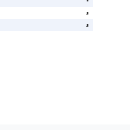
■
■
■