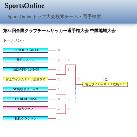
SportsOnline
SportsOnlineトップ
大会検索
チーム・選手検索
第32回全国クラブチームサッカー選手権大会 中国地域大会
トーナメント
RESTER JAPAN FC
0
斐川コスモス
2
0
山口合同ｶﾞｽｻｯｶｰ部
1
3
富士フイルムＢＩＪ広島ＳＣ
2
0
1位
富士フイルムＢＩＪ広島ＳＣ
SC鳥取ドリームス
1
0
FC BLUE ROSE
0
2
修大クラブ
2
3
R.K.クラシック
1