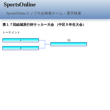
SportsOnline
SportsOnlineトップ
大会検索
チーム・選手検索
第１７回結城辰行杯サッカー大会 （中区５年生大会）
トーナメント
e
1位
ｄ