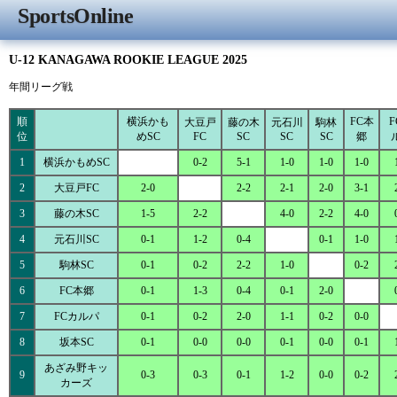
SportsOnline
U-12 KANAGAWA ROOKIE LEAGUE 2025
年間リーグ戦
順
横浜かも
FC本
F
大豆戸
藤の木
元石川
駒林
位
めSC
FC
SC
SC
SC
郷
1
横浜かもめSC
0-2
5-1
1-0
1-0
1-0
2
大豆戸FC
2-0
2-2
2-1
2-0
3-1
3
藤の木SC
1-5
2-2
4-0
2-2
4-0
4
元石川SC
0-1
1-2
0-4
0-1
1-0
5
駒林SC
0-1
0-2
2-2
1-0
0-2
6
FC本郷
0-1
1-3
0-4
0-1
2-0
7
FCカルパ
0-1
0-2
2-0
1-1
0-2
0-0
8
坂本SC
0-1
0-0
0-0
0-1
0-0
0-1
あざみ野キッ
9
0-3
0-3
0-1
1-2
0-0
0-2
カーズ