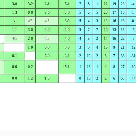
3-0
3-2
2-1
5-1
7
6
1
22
19
23
-4
1-3
0-0
3-0
5-0
5
5
5
20
17
16
1
1-1
4/5
4/5
3-0
5
4
3
18
16
16
0
1-1
3-0
4-0
2-0
3
7
7
16
13
18
-5
4/5
2-0
4/5
4-0
4
8
2
14
16
23
-7
1-0
0-0
0-0
3
8
4
13
9
21
-12
0-1
2-0
2-1
2
12
2
8
7
38
-31
0-0
0-2
5-1
1
13
1
4
8
27
-19
0-0
1-2
1-5
0
15
2
2
6
50
-44