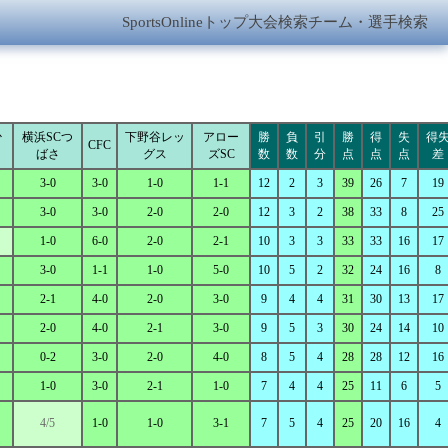
SportsOnlineトップ
大会検索
チーム・選手検索
少
横浜SCつ
下野谷レッ
アロー
勝
負
引
勝
得
失
得
CFC
ばさ
グス
ズSC
数
数
分
点
点
点
差
3-0
3-0
1-0
1-1
12
2
3
39
26
7
19
3-0
3-0
2-0
2-0
12
3
2
38
33
8
25
1-0
6-0
2-0
2-1
10
3
3
33
33
16
17
3-0
1-1
1-0
5-0
10
5
2
32
24
16
8
2-1
4-0
2-0
3-0
9
4
4
31
30
13
17
2-0
4-0
2-1
3-0
9
5
3
30
24
14
10
0-2
3-0
2-0
4-0
8
5
4
28
28
12
16
1-0
3-0
2-1
1-0
7
4
4
25
11
6
5
4/5
1-0
1-0
3-1
7
5
4
25
20
16
4