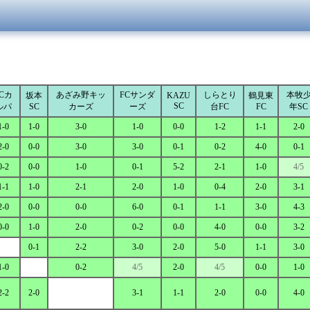
Cカ
あざみ野キッ
FCサンダ
しらとり
本牧
坂本
KAZU
鶴見東
SC
ルパ
SC
カーズ
ーズ
台FC
FC
年SC
1-0
1-0
3-0
1-0
0-0
1-2
1-1
2-0
2-0
0-0
3-0
3-0
0-1
0-2
4-0
0-1
0-2
0-0
1-0
0-1
5-2
2-1
1-0
4/5
1-1
1-0
2-1
2-0
1-0
0-4
2-0
3-1
2-0
0-0
0-0
6-0
0-1
1-1
3-0
4-3
0-0
1-0
2-0
0-2
0-0
4-0
0-0
3-2
0-1
2-2
3-0
2-0
5-0
1-1
3-0
1-0
0-2
4/5
2-0
4/5
0-0
1-0
2-2
2-0
3-1
1-1
2-0
0-0
4-0