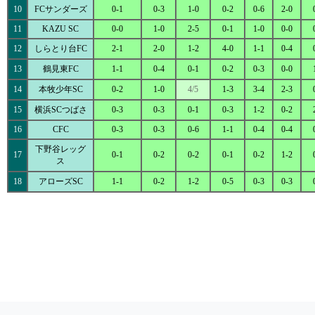
10
FCサンダーズ
0-1
0-3
1-0
0-2
0-6
2-0
11
KAZU SC
0-0
1-0
2-5
0-1
1-0
0-0
12
しらとり台FC
2-1
2-0
1-2
4-0
1-1
0-4
13
鶴見東FC
1-1
0-4
0-1
0-2
0-3
0-0
14
本牧少年SC
0-2
1-0
4/5
1-3
3-4
2-3
15
横浜SCつばさ
0-3
0-3
0-1
0-3
1-2
0-2
16
CFC
0-3
0-3
0-6
1-1
0-4
0-4
下野谷レッグ
17
0-1
0-2
0-2
0-1
0-2
1-2
ス
18
アローズSC
1-1
0-2
1-2
0-5
0-3
0-3