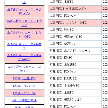
大豆戸FC - 太尾FC
202
FC
大豆戸FC 4 - 0 横浜SCつばさ
202
あざみ野キッカーズ - 横浜
SCつばさ
大豆戸FC - FCカルパ
202
あざみ野キッカーズ - FCカ
大豆戸FC 1 - 1 しらとり台FC
202
ルパ
大豆戸FC - 駒林SC
202
あざみ野キッカーズ - しら
とり台FC
大豆戸FC - 横浜かもめSC
202
大豆戸FC - AC等々力
202
あざみ野キッカーズ - 駒林
SC
元石川SC - あざみ野キッカーズ
202
あざみ野キッカーズ - 横浜
元石川SC - EMSC
202
かもめSC
元石川SC - 上星川SC
202
あざみ野キッカーズ - AC
等々力
元石川SC - FCバモス
202
EMSC - 上星川SC
元石川SC - KAZU SC
202
元石川SC - 本牧少年SC
202
EMSC - FCバモス
元石川SC - 太尾FC
202
EMSC - KAZU SC
元石川SC - 横浜SCつばさ
202
EMSC - 本牧少年SC
元石川SC - FCカルパ
202
EMSC - 太尾FC