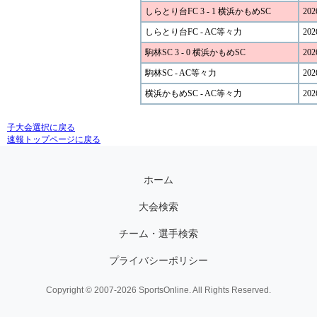
しらとり台FC 3 - 1 横浜かもめSC
202
しらとり台FC - AC等々力
202
駒林SC 3 - 0 横浜かもめSC
202
駒林SC - AC等々力
202
横浜かもめSC - AC等々力
202
子大会選択に戻る
速報トップページに戻る
ホーム
大会検索
チーム・選手検索
プライバシーポリシー
Copyright © 2007-2026 SportsOnline. All Rights Reserved.