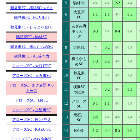
5
駒林SC
4/4
4/4
2-2
4/4
鶴見東FC - 横浜SCつばさ
大豆戸
6
1-1
1-1
4/4
1-5
FC
鶴見東FC - FCカルパ
あざみ野
鶴見東FC - しらとり台FC
7
キッカー
0-3
4/4
0-4
4/4
ズ
鶴見東FC - 駒林SC
鶴見東FC - 横浜かもめSC
8
太尾FC
4/4
0-2
4/4
4/4
鶴見東FC - AC等々力
横浜かも
9
1-3
2-2
4/4
4/4
めSC
アローズSC - 大豆戸FC
鶴見東
10
4/4
4/4
4/4
4/4
アローズSC - 元石川SC
FC
アローズSC - あざみ野キッ
横浜SC
11
4/4
0-2
4/4
1-3
カーズ
つばさ
アローズSC - EMSC
アローズ
12
0-1
1-1
4/4
4/4
SC
アローズSC - 上星川SC
元石川
13
2-5
4/4
4/4
4/4
アローズSC - FCバモス
SC
アローズSC - KAZU SC
14
EMSC
1-2
0-4
0-5
1-6
アローズSC - 本牧少年SC