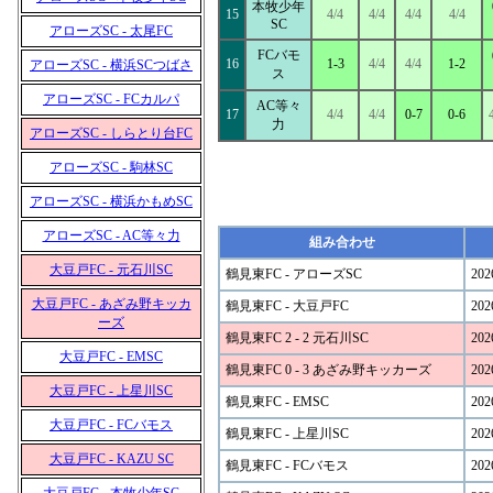
本牧少年
15
4/4
4/4
4/4
4/4
SC
アローズSC - 太尾FC
FCバモ
16
1-3
4/4
4/4
1-2
アローズSC - 横浜SCつばさ
ス
アローズSC - FCカルパ
AC等々
17
4/4
4/4
0-7
0-6
力
アローズSC - しらとり台FC
アローズSC - 駒林SC
アローズSC - 横浜かもめSC
アローズSC - AC等々力
組み合わせ
大豆戸FC - 元石川SC
鶴見東FC - アローズSC
202
大豆戸FC - あざみ野キッカ
鶴見東FC - 大豆戸FC
202
ーズ
鶴見東FC 2 - 2 元石川SC
202
大豆戸FC - EMSC
鶴見東FC 0 - 3 あざみ野キッカーズ
202
大豆戸FC - 上星川SC
鶴見東FC - EMSC
202
大豆戸FC - FCバモス
鶴見東FC - 上星川SC
202
大豆戸FC - KAZU SC
鶴見東FC - FCバモス
202