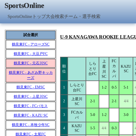
SportsOnline
SportsOnlineトップ
大会検索
チーム・選手検索
試合選択
U-9 KANAGAWA ROOKIE LEAG
鶴見東FC - アローズSC
鶴見東FC - 大豆戸FC
FC
上
鶴見東FC - 元石川SC
しら
カ
順
星
KAZU
とり
ル
SC
位
川
鶴見東FC - あざみ野キッカ
台FC
パ
SC
ーズ
しらとり
鶴見東FC - EMSC
1
1-2
0-5
5-1
台FC
鶴見東FC - 上星川SC
上星川
2
2-1
2-1
4/4
SC
鶴見東FC - FCバモス
FCカル
3
5-0
1-2
3-0
鶴見東FC - KAZU SC
パ
鶴見東FC - 本牧少年SC
KAZU
4
1-5
4/4
0-3
SC
鶴見東FC - 太尾FC