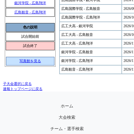
広島国際学院 - 銀河学院
2026/1
銀河学院 - 広島翔洋
広島国際学院 - 広島観音
2026/0
広島観音 - 広島翔洋
広島国際学院 - 広島翔洋
2026/1
広工大高 - 銀河学院
2026/1
色の説明
広工大高 - 広島観音
2026/1
試合開始前
広工大高 - 広島翔洋
2026/1
試合終了
銀河学院 - 広島観音
2026/1
銀河学院 - 広島翔洋
2026/1
写真館を見る
広島観音 - 広島翔洋
2026/1
子大会選択に戻る
速報トップページに戻る
ホーム
大会検索
チーム・選手検索