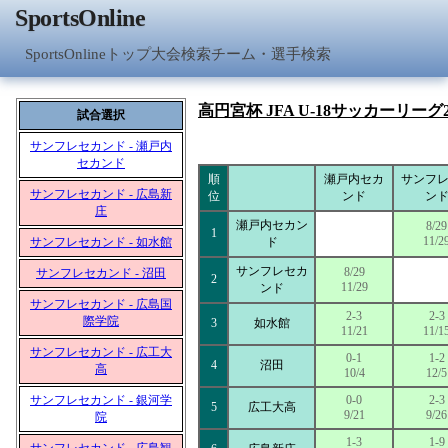
SportsOnline
SportsOnlineトップ
大会検索
チーム・選手検索
高円宮杯 JFA U-18サッカーリーグ2
試合選択
サンフレセカンド - 瀬戸内
セカンド
順
瀬戸内セカ
サンフ
サンフレセカンド - 広島新
位
ンド
ン
庄
瀬戸内セカン
8/29
1
11/2
サンフレセカンド - 如水館
ド
サンフレセカ
8/29
サンフレセカンド - 沼田
2
11/29
ンド
サンフレセカンド - 広島国
2-3
2-3
際学院
3
如水館
11/21
11/1
サンフレセカンド - 広工大
0-1
1-2
4
沼田
高
10/4
12/5
サンフレセカンド - 銀河学
0-0
2-3
5
広工大高
9/21
9/26
院
1-3
1-9