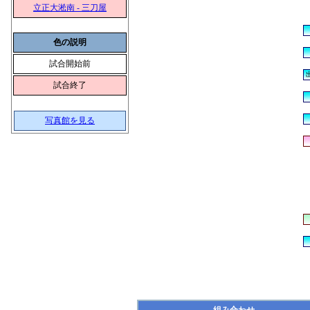
立正大淞南 - 三刀屋
色の説明
試合開始前
試合終了
写真館を見る