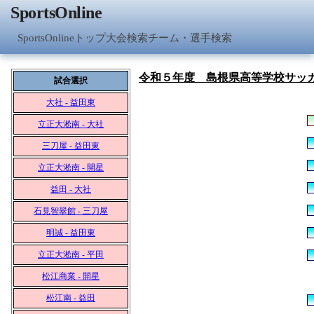
SportsOnline
SportsOnlineトップ
大会検索
チーム・選手検索
令和５年度 島根県高等学校サッカ
試合選択
大社 - 益田東
立正大淞南 - 大社
三刀屋 - 益田東
立正大淞南 - 開星
益田 - 大社
石見智翠館 - 三刀屋
明誠 - 益田東
立正大淞南 - 平田
松江商業 - 開星
松江南 - 益田