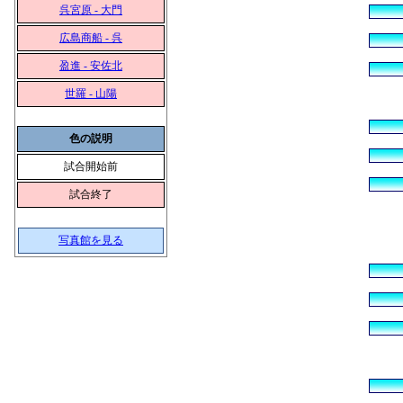
呉宮原 - 大門
広島商船 - 呉
盈進 - 安佐北
世羅 - 山陽
色の説明
試合開始前
試合終了
写真館を見る