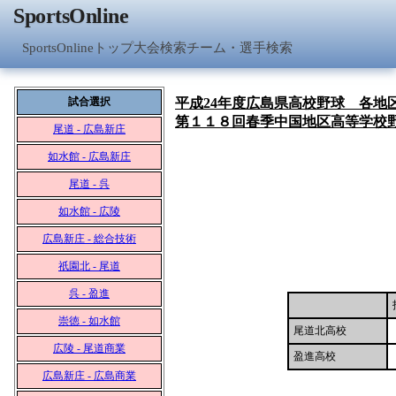
SportsOnline
SportsOnlineトップ
大会検索
チーム・選手検索
試合選択
平成24年度広島県高校野球 各地
第１１８回春季中国地区高等学校
尾道 - 広島新庄
如水館 - 広島新庄
尾道 - 呉
如水館 - 広陵
広島新庄 - 総合技術
祇園北 - 尾道
呉 - 盈進
崇徳 - 如水館
尾道北高校
広陵 - 尾道商業
盈進高校
広島新庄 - 広島商業