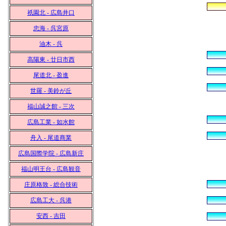
祇園北 - 広島井口
忠海 - 呉宮原
油木 - 呉
高陽東 - 廿日市西
尾道北 - 盈進
世羅 - 美鈴が丘
福山誠之館 - 三次
広島工業 - 如水館
舟入 - 尾道商業
広島国際学院 - 広島新庄
福山明王台 - 広島観音
庄原格致 - 総合技術
広島工大 - 呉港
安西 - 吉田