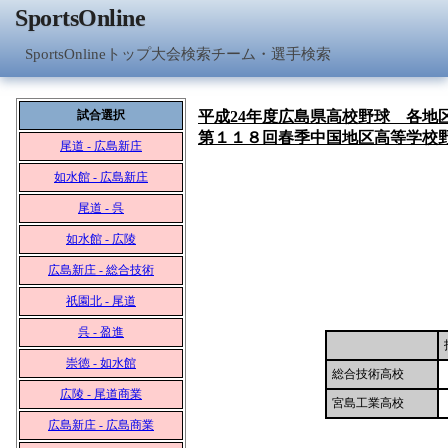
SportsOnline
SportsOnlineトップ
大会検索
チーム・選手検索
試合選択
平成24年度広島県高校野球 各地
第１１８回春季中国地区高等学校
尾道 - 広島新庄
如水館 - 広島新庄
尾道 - 呉
如水館 - 広陵
広島新庄 - 総合技術
祇園北 - 尾道
呉 - 盈進
崇徳 - 如水館
総合技術高校
広陵 - 尾道商業
宮島工業高校
広島新庄 - 広島商業