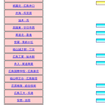
祇園北 - 広島井口
忠海 - 呉宮原
油木 - 呉
高陽東 - 廿日市西
尾道北 - 盈進
世羅 - 美鈴が丘
福山誠之館 - 三次
広島工業 - 如水館
舟入 - 尾道商業
広島国際学院 - 広島新庄
福山明王台 - 広島観音
庄原格致 - 総合技術
広島工大 - 呉港
安西 - 吉田