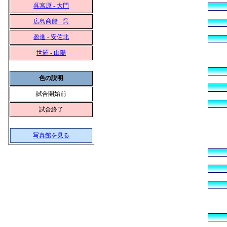
呉宮原 - 大門
広島商船 - 呉
盈進 - 安佐北
世羅 - 山陽
色の説明
試合開始前
試合終了
写真館を見る