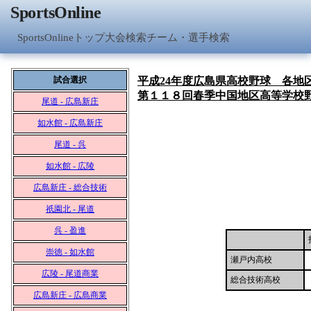
SportsOnline
SportsOnlineトップ
大会検索
チーム・選手検索
試合選択
平成24年度広島県高校野球 各地
第１１８回春季中国地区高等学校
尾道 - 広島新庄
如水館 - 広島新庄
尾道 - 呉
如水館 - 広陵
広島新庄 - 総合技術
祇園北 - 尾道
呉 - 盈進
崇徳 - 如水館
瀬戸内高校
広陵 - 尾道商業
総合技術高校
広島新庄 - 広島商業