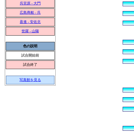
呉宮原 - 大門
広島商船 - 呉
盈進 - 安佐北
世羅 - 山陽
色の説明
試合開始前
試合終了
写真館を見る