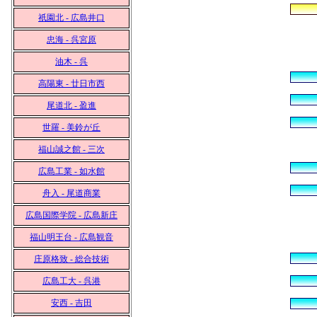
祇園北 - 広島井口
忠海 - 呉宮原
油木 - 呉
高陽東 - 廿日市西
尾道北 - 盈進
世羅 - 美鈴が丘
福山誠之館 - 三次
広島工業 - 如水館
舟入 - 尾道商業
広島国際学院 - 広島新庄
福山明王台 - 広島観音
庄原格致 - 総合技術
広島工大 - 呉港
安西 - 吉田