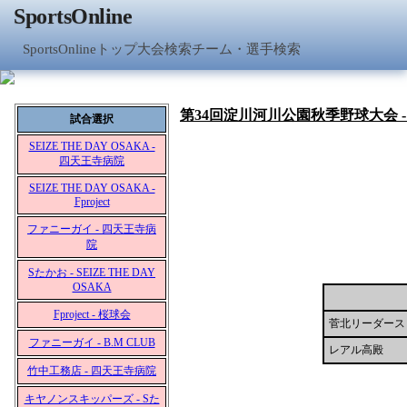
SportsOnline
SportsOnlineトップ
大会検索
チーム・選手検索
第34回淀川河川公園秋季野球大会 
試合選択
SEIZE THE DAY OSAKA -
四天王寺病院
SEIZE THE DAY OSAKA -
Fproject
ファニーガイ - 四天王寺病
院
Sたかお - SEIZE THE DAY
OSAKA
Fproject - 桜球会
菅北リーダース
ファニーガイ - B.M CLUB
レアル高殿
竹中工務店 - 四天王寺病院
キヤノンスキッパーズ - Sた