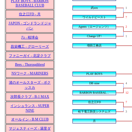
PLAY BOYS - BARBON
BASEBALL CLUB
武sox
1
住之江FD - 月
ワイルドビースト
7
JAPON - ゴンドランドジャ
Agents（エージェンツ）
2
パン
Change UP↑
1
J'z - 桜球会
増田工務店
昌栄機工 - グローリーズ
ファニーガイ - 北淀クラブ
Bees - Thoroughbred
NSワーク - MARINERS
PLAY BOYS
渚のオールスターズ - ボク
DB nine
4
ッスカ
BARBON BASEBAL...
12
次郎長クラブ - B-1 MAX
住之江FD
7
インシュランス - SUPER
NINE
松下電工防災システムズ
3
オールイン - B.M CLUB
月
マジェスティーズ - 湯里ダ