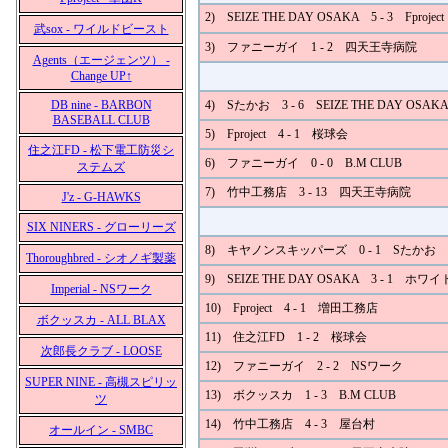
2) SEIZE THE DAY OSAKA 5 - 3 Fproject
武sox - ワイルドビースト
3) ファニーガイ 1 - 2 四天王寺病院
Agents（エージェンツ） -
Change UP↑
DB nine - BARBON
4) Sたかお 3 - 6 SEIZE THE DAY OSAK
BASEBALL CLUB
5) Fproject 4 - 1 桜球会
住之江FD - 松下電工防災シ
6) ファニーガイ 0 - 0 B.M CLUB
ステムズ
7) 竹中工務店 3 - 13 四天王寺病院
J'z - G-HAWKS
SIX NINERS - グローリーズ
8) キヤノンスキッパーズ 0 - 1 Sたかお
Thoroughbred - シオノギ製薬
9) SEIZE THE DAY OSAKA 3 - 1 ホ
Imperial - NSワーク
10) Fproject 4 - 1 増田工務店
ボクッスカ - ALL BLAX
11) 住之江FD 1 - 2 桜球会
次郎長クラブ - LOOSE
12) ファニーガイ 2 - 2 NSワーク
SUPER NINE - 高槻スピリッ
13) ボクッスカ 1 - 3 B.M CLUB
ツ
14) 竹中工務店 4 - 3 屋台村
オールイン - SMBC