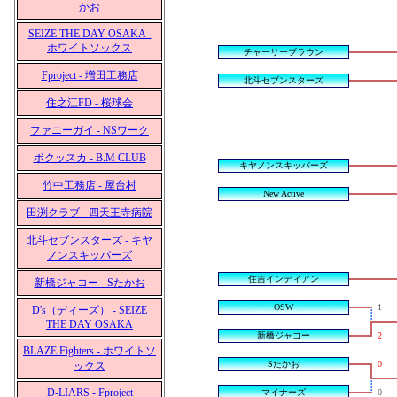
かお
SEIZE THE DAY OSAKA -
ホワイトソックス
チャーリーブラウン
Fproject - 増田工務店
北斗セブンスターズ
住之江FD - 桜球会
ファニーガイ - NSワーク
ボクッスカ - B.M CLUB
キヤノンスキッパーズ
竹中工務店 - 屋台村
New Active
田渕クラブ - 四天王寺病院
北斗セブンスターズ - キヤ
ノンスキッパーズ
住吉インディアン
新橋ジャコー - Sたかお
OSW
1
D's（ディーズ） - SEIZE
THE DAY OSAKA
新橋ジャコー
2
BLAZE Fighters - ホワイトソ
Sたかお
0
ックス
D-LIARS - Fproject
マイナーズ
0