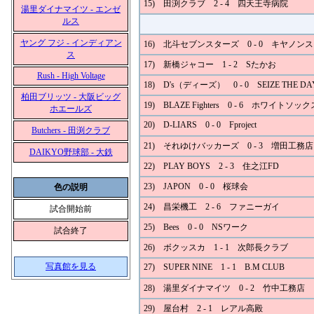
15) 田渕クラブ 2 - 4 四天王寺病院
湯里ダイナマイツ - エンゼ
ルス
ヤング フジ - インディアン
16) 北斗セブンスターズ 0 - 0 キヤノン
ス
17) 新橋ジャコー 1 - 2 Sたかお
Rush - High Voltage
18) D's（ディーズ） 0 - 0 SEIZE THE DA
柏田ブリッツ - 大阪ビッグ
19) BLAZE Fighters 0 - 6 ホワイトソック
ホエールズ
20) D-LIARS 0 - 0 Fproject
Butchers - 田渕クラブ
21) それゆけバッカーズ 0 - 3 増田工務店
DAIKYO野球部 - 大鉄
22) PLAY BOYS 2 - 3 住之江FD
23) JAPON 0 - 0 桜球会
色の説明
24) 昌栄機工 2 - 6 ファニーガイ
試合開始前
25) Bees 0 - 0 NSワーク
試合終了
26) ボクッスカ 1 - 1 次郎長クラブ
写真館を見る
27) SUPER NINE 1 - 1 B.M CLUB
28) 湯里ダイナマイツ 0 - 2 竹中工務店
29) 屋台村 2 - 1 レアル高殿