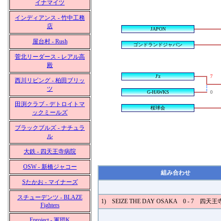
イナマイツ
インディアンス - 竹中工務
店
JAPON
屋台村 - Rush
ゴンドランドジャパン
菅北リーダース - レアル高
殿
J'z
7
西川リビング - 柏田ブリッ
ツ
G-HAWKS
0
田渕クラブ - デトロイトマ
桜球会
ックミールズ
ブラックブルズ - ナチュラ
ル
大鉄 - 四天王寺病院
OSW - 新橋ジャコー
組み合わせ
Sたかお - マイナーズ
スチューデンツ - BLAZE
1) SEIZE THE DAY OSAKA 0 - 7 四天
Fighters
Fproject - 軍団K