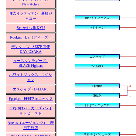
New Active
住吉インディアン - 新橋ジ
ホワイトソックス
ャコー
Sたかお - IKKYU
マジシャン
Rookies - D's（ディーズ）
デンタルズ - SEIZE THE
DAY OSAKA
エスケイプ
イースタンラガーズ -
BLAZE Fighters
D-LIARS
ホワイトソックス - マジシ
ャン
Fproject
3
エスケイプ - D-LIARS
軍団K
1
Fproject - 日刊フェニックス
日刊フェニックス
それゆけバッカーズ - ワイ
ルドビースト
Agents（エージェンツ） - 増
田工務店
それゆけバッカーズ