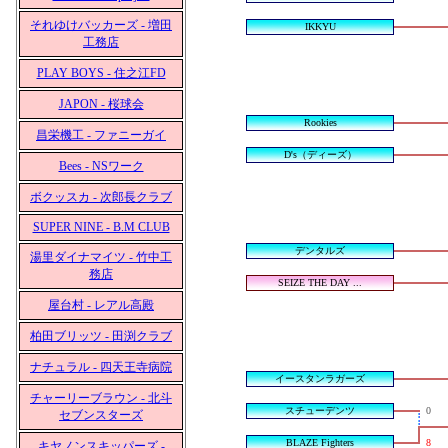
それゆけバッカーズ - 増田
IKKYU
工務店
PLAY BOYS - 住之江FD
JAPON - 桜球会
Rookies
昌栄機工 - ファニーガイ
D's（ディーズ）
Bees - NSワーク
ボクッスカ - 次郎長クラブ
SUPER NINE - B.M CLUB
デンタルズ
湯里ダイナマイツ - 竹中工
務店
SEIZE THE DAY ...
屋台村 - レアル高殿
柏田ブリッツ - 田渕クラブ
ナチュラル - 四天王寺病院
イースタンラガーズ
チャーリーブラウン - 北斗
スチューデンツ
0
セブンスターズ
BLAZE Fighters
8
キヤノンスキッパーズ -