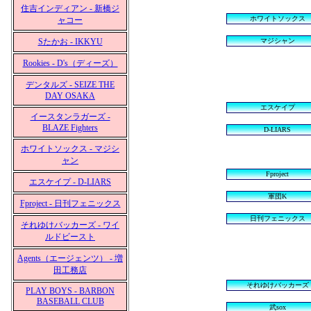
住吉インディアン - 新橋ジ
ホワイトソックス
ャコー
Sたかお - IKKYU
マジシャン
Rookies - D's（ディーズ）
デンタルズ - SEIZE THE
DAY OSAKA
エスケイプ
イースタンラガーズ -
BLAZE Fighters
D-LIARS
ホワイトソックス - マジシ
ャン
Fproject
エスケイプ - D-LIARS
軍団K
Fproject - 日刊フェニックス
日刊フェニックス
それゆけバッカーズ - ワイ
ルドビースト
Agents（エージェンツ） - 増
田工務店
それゆけバッカーズ
PLAY BOYS - BARBON
BASEBALL CLUB
武sox