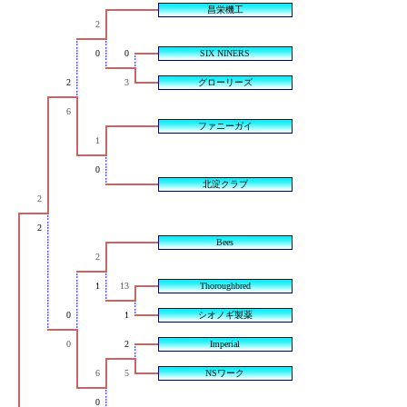
昌栄機工
2
0
0
SIX NINERS
2
3
グローリーズ
6
ファニーガイ
1
0
北淀クラブ
2
2
Bees
2
1
13
Thoroughbred
0
1
シオノギ製薬
0
2
Imperial
6
5
NSワーク
0