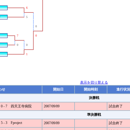
6
ン
5
0
7
0
0
0
1
表示を切り替える
わせ
開始日
開始時刻
進行状
決勝戦
A 0 - 7 四天王寺病院
2007/09/09
試合終了
準決勝戦
- 3 Fproject
2007/09/09
試合終了