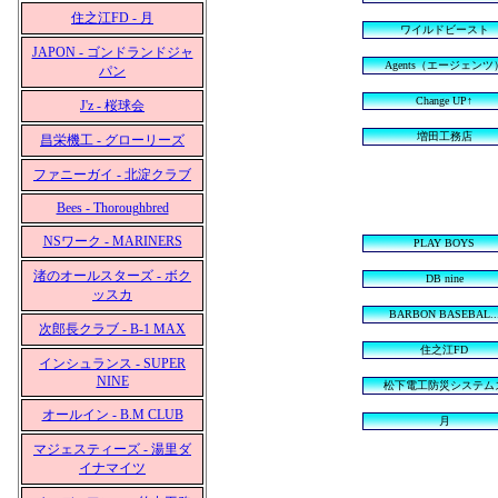
住之江FD - 月
ワイルドビースト
JAPON - ゴンドランドジャ
Agents（エージェンツ
パン
Change UP↑
J'z - 桜球会
増田工務店
昌栄機工 - グローリーズ
ファニーガイ - 北淀クラブ
Bees - Thoroughbred
NSワーク - MARINERS
PLAY BOYS
渚のオールスターズ - ボク
DB nine
ッスカ
BARBON BASEBAL..
次郎長クラブ - B-1 MAX
住之江FD
インシュランス - SUPER
NINE
松下電工防災システム
オールイン - B.M CLUB
月
マジェスティーズ - 湯里ダ
イナマイツ