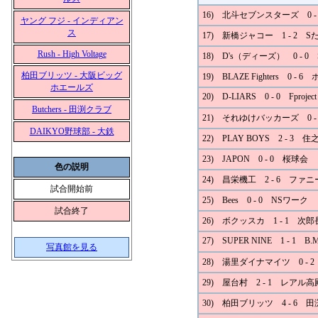
16) 北斗セブンスターズ 0 
ヤング フジ - インディアン
ス
17) 新橋ジャコー 1 - 2 S
Rush - High Voltage
18) D's（ディーズ） 0 - 0 S
柏田ブリッツ - 大阪ビッグ
19) BLAZE Fighters 0 
ホエールズ
20) D-LIARS 0 - 0 Fproject
Butchers - 田渕クラブ
21) それゆけバッカーズ 0 
DAIKYO野球部 - 大鉄
22) PLAY BOYS 2 - 3 住
23) JAPON 0 - 0 桜球会
色の説明
24) 昌栄機工 2 - 6 ファ
試合開始前
25) Bees 0 - 0 NSワーク
試合終了
26) ボクッスカ 1 - 1 次
27) SUPER NINE 1 - 1 B.
写真館を見る
28) 湯里ダイナマイツ 0 - 
29) 屋台村 2 - 1 レアル高
30) 柏田ブリッツ 4 - 6 