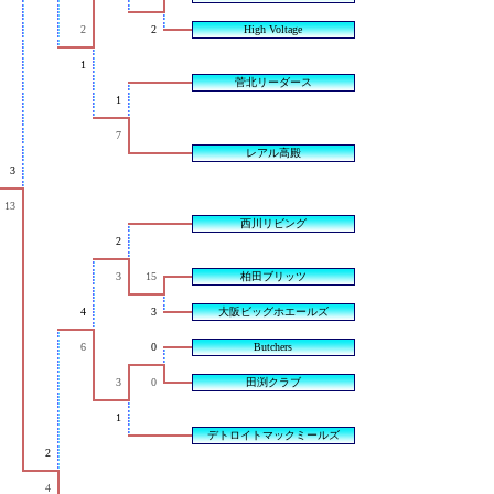
2
2
High Voltage
1
菅北リーダース
1
7
レアル高殿
3
13
西川リビング
2
3
15
柏田ブリッツ
4
3
大阪ビッグホエールズ
6
0
Butchers
3
0
田渕クラブ
1
デトロイトマックミールズ
2
4