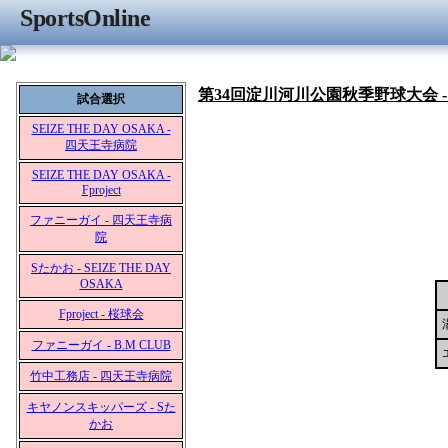
SportsOnline
第34回淀川河川公園秋季野球大会 
試合選択
SEIZE THE DAY OSAKA -
四天王寺病院
SEIZE THE DAY OSAKA -
Fproject
ファニーガイ - 四天王寺病
院
Sたかお - SEIZE THE DAY
OSAKA
Fproject - 桜球会
ファニーガイ - B.M CLUB
竹中工務店 - 四天王寺病院
キヤノンスキッパーズ - Sた
かお