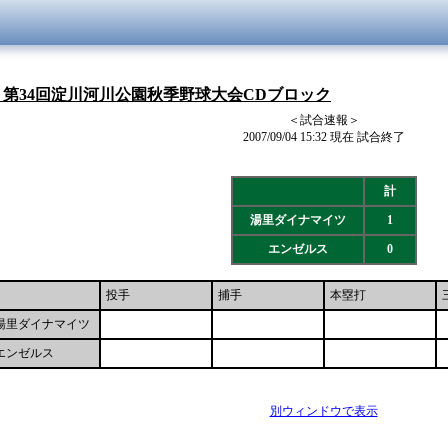
- 第34回淀川河川公園秋季野球大会CDブロック
＜試合速報＞
2007/09/04 15:32 現在 試合終了
計
湯里ダイナマイツ
1
エンゼルス
0
投手
捕手
本塁打
湯里ダイナマイツ
エンゼルス
別ウィンドウで表示