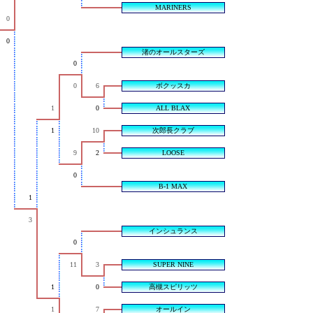
MARINERS
0
0
渚のオールスターズ
0
0
6
ボクッスカ
1
0
ALL BLAX
1
10
次郎長クラブ
9
2
LOOSE
0
B-1 MAX
1
3
インシュランス
0
11
3
SUPER NINE
1
0
高槻スピリッツ
1
7
オールイン