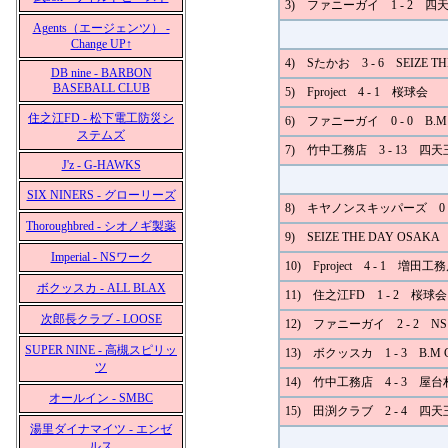
3) ファニーガイ 1 - 2 
Agents（エージェンツ） -
Change UP↑
4) Sたかお 3 - 6 SEIZE TH
DB nine - BARBON
BASEBALL CLUB
5) Fproject 4 - 1 桜球会
住之江FD - 松下電工防災シ
6) ファニーガイ 0 - 0 B.M
ステムズ
7) 竹中工務店 3 - 13 四
J'z - G-HAWKS
SIX NINERS - グローリーズ
8) キヤノンスキッパーズ 0 
Thoroughbred - シオノギ製薬
9) SEIZE THE DAY OSA
Imperial - NSワーク
10) Fproject 4 - 1 増田工
ボクッスカ - ALL BLAX
11) 住之江FD 1 - 2 桜球会
次郎長クラブ - LOOSE
12) ファニーガイ 2 - 2 N
SUPER NINE - 高槻スピリッ
13) ボクッスカ 1 - 3 B.M 
ツ
14) 竹中工務店 4 - 3 屋台
オールイン - SMBC
15) 田渕クラブ 2 - 4 四
湯里ダイナマイツ - エンゼ
ルス