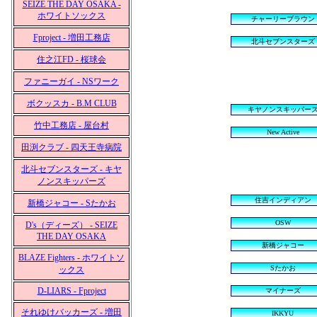
SEIZE THE DAY OSAKA -
ホワイトソックス
チャーリーブラウン
Fproject - 増田工務店
北斗セブンスターズ
住之江FD - 桜球会
ファニーガイ - NSワーク
ボクッスカ - B.M CLUB
キヤノンスキッパー
竹中工務店 - 屋台村
New Active
田渕クラブ - 四天王寺病院
北斗セブンスターズ - キヤ
ノンスキッパーズ
住吉インディアン
新橋ジャコー - Sたかお
OSW
D's（ディーズ） - SEIZE
THE DAY OSAKA
新橋ジャコー
BLAZE Fighters - ホワイトソ
Sたかお
ックス
D-LIARS - Fproject
マイナーズ
それゆけバッカーズ - 増田
IKKYU