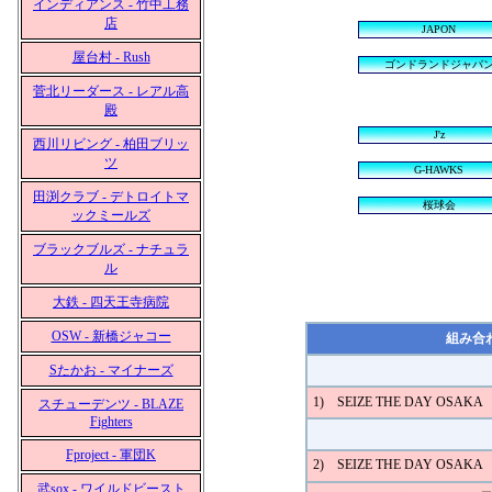
インディアンス - 竹中工務
店
JAPON
屋台村 - Rush
ゴンドランドジャパ
菅北リーダース - レアル高
殿
J'z
西川リビング - 柏田ブリッ
ツ
G-HAWKS
田渕クラブ - デトロイトマ
桜球会
ックミールズ
ブラックブルズ - ナチュラ
ル
大鉄 - 四天王寺病院
OSW - 新橋ジャコー
組み合
Sたかお - マイナーズ
1) SEIZE THE DAY OSAK
スチューデンツ - BLAZE
Fighters
Fproject - 軍団K
2) SEIZE THE DAY OSAKA 5 
武sox - ワイルドビースト