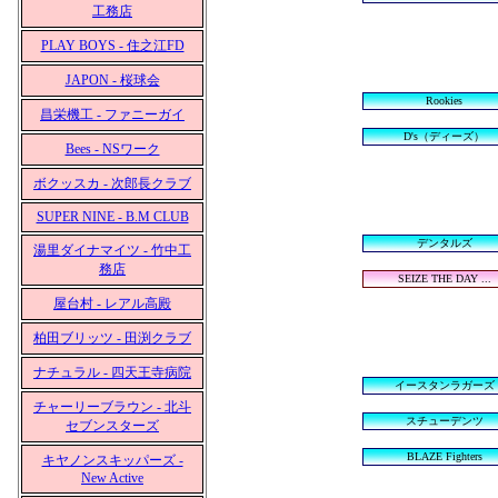
工務店
PLAY BOYS - 住之江FD
JAPON - 桜球会
Rookies
昌栄機工 - ファニーガイ
D's（ディーズ）
Bees - NSワーク
ボクッスカ - 次郎長クラブ
SUPER NINE - B.M CLUB
デンタルズ
湯里ダイナマイツ - 竹中工
務店
SEIZE THE DAY ...
屋台村 - レアル高殿
柏田ブリッツ - 田渕クラブ
ナチュラル - 四天王寺病院
イースタンラガーズ
チャーリーブラウン - 北斗
スチューデンツ
セブンスターズ
BLAZE Fighters
キヤノンスキッパーズ -
New Active