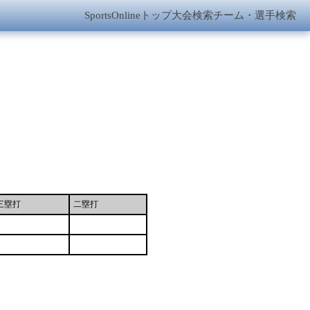
SportsOnlineトップ
大会検索
チーム・選手検索
三塁打
二塁打