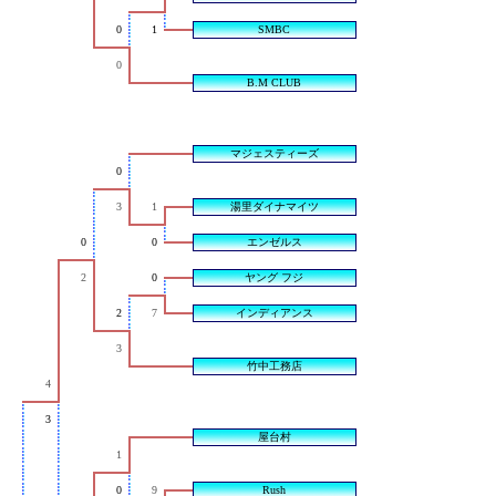
0
1
SMBC
0
B.M CLUB
マジェスティーズ
0
3
1
湯里ダイナマイツ
0
0
エンゼルス
2
0
ヤング フジ
2
7
インディアンス
3
竹中工務店
4
3
屋台村
1
0
9
Rush