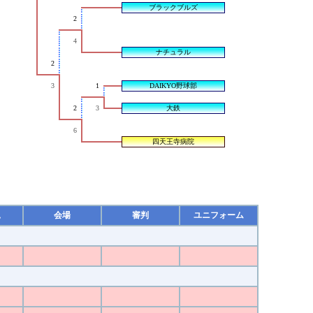
ブラックブルズ
2
4
ナチュラル
2
3
1
DAIKYO野球部
2
3
大鉄
6
四天王寺病院
況
会場
審判
ユニフォーム