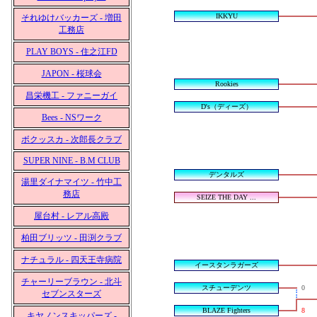
IKKYU
それゆけバッカーズ - 増田
工務店
PLAY BOYS - 住之江FD
JAPON - 桜球会
Rookies
昌栄機工 - ファニーガイ
D's（ディーズ）
Bees - NSワーク
ボクッスカ - 次郎長クラブ
SUPER NINE - B.M CLUB
デンタルズ
湯里ダイナマイツ - 竹中工
務店
SEIZE THE DAY ...
屋台村 - レアル高殿
柏田ブリッツ - 田渕クラブ
ナチュラル - 四天王寺病院
イースタンラガーズ
チャーリーブラウン - 北斗
スチューデンツ
0
セブンスターズ
BLAZE Fighters
8
キヤノンスキッパーズ -