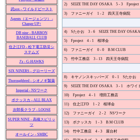
2) SEIZE THE DAY OSAKA 5 - 3 Fproject
武sox - ワイルドビースト
3) ファニーガイ 1 - 2 四天王寺病院
Agents（エージェンツ） -
Change UP↑
4) Sたかお 3 - 6 SEIZE THE DAY OSAK
DB nine - BARBON
BASEBALL CLUB
5) Fproject 4 - 1 桜球会
住之江FD - 松下電工防災シ
6) ファニーガイ 0 - 0 B.M CLUB
ステムズ
7) 竹中工務店 3 - 13 四天王寺病院
J'z - G-HAWKS
SIX NINERS - グローリーズ
8) キヤノンスキッパーズ 0 - 1 Sたかお
Thoroughbred - シオノギ製薬
9) SEIZE THE DAY OSAKA 3 - 1 ホ
Imperial - NSワーク
10) Fproject 4 - 1 増田工務店
ボクッスカ - ALL BLAX
11) 住之江FD 1 - 2 桜球会
次郎長クラブ - LOOSE
12) ファニーガイ 2 - 2 NSワーク
SUPER NINE - 高槻スピリッ
13) ボクッスカ 1 - 3 B.M CLUB
ツ
14) 竹中工務店 4 - 3 屋台村
オールイン - SMBC