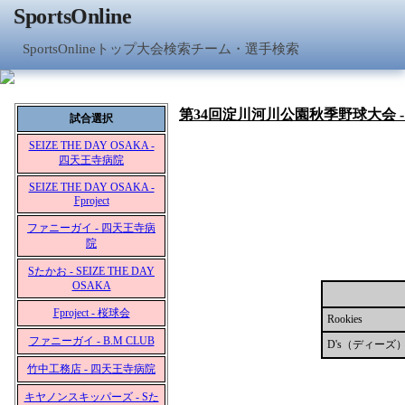
SportsOnline
SportsOnlineトップ
大会検索
チーム・選手検索
第34回淀川河川公園秋季野球大会 
試合選択
SEIZE THE DAY OSAKA -
四天王寺病院
SEIZE THE DAY OSAKA -
Fproject
ファニーガイ - 四天王寺病
院
Sたかお - SEIZE THE DAY
OSAKA
Fproject - 桜球会
Rookies
ファニーガイ - B.M CLUB
D's（ディーズ
竹中工務店 - 四天王寺病院
キヤノンスキッパーズ - Sた