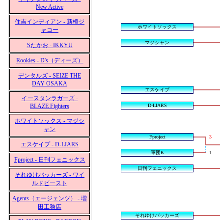
New Active
住吉インディアン - 新橋ジ
ホワイトソックス
ャコー
マジシャン
Sたかお - IKKYU
Rookies - D's（ディーズ）
デンタルズ - SEIZE THE
DAY OSAKA
エスケイプ
イースタンラガーズ -
BLAZE Fighters
D-LIARS
ホワイトソックス - マジシ
ャン
Fproject
3
エスケイプ - D-LIARS
軍団K
1
Fproject - 日刊フェニックス
日刊フェニックス
それゆけバッカーズ - ワイ
ルドビースト
Agents（エージェンツ） - 増
田工務店
それゆけバッカーズ