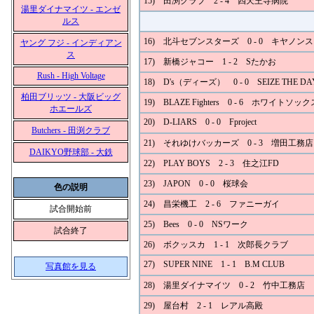
15) 田渕クラブ 2 - 4 四天王寺病院
湯里ダイナマイツ - エンゼ
ルス
16) 北斗セブンスターズ 0 - 0 キヤノン
ヤング フジ - インディアン
ス
17) 新橋ジャコー 1 - 2 Sたかお
Rush - High Voltage
18) D's（ディーズ） 0 - 0 SEIZE THE DA
柏田ブリッツ - 大阪ビッグ
19) BLAZE Fighters 0 - 6 ホワイトソック
ホエールズ
20) D-LIARS 0 - 0 Fproject
Butchers - 田渕クラブ
21) それゆけバッカーズ 0 - 3 増田工務店
DAIKYO野球部 - 大鉄
22) PLAY BOYS 2 - 3 住之江FD
23) JAPON 0 - 0 桜球会
色の説明
24) 昌栄機工 2 - 6 ファニーガイ
試合開始前
25) Bees 0 - 0 NSワーク
試合終了
26) ボクッスカ 1 - 1 次郎長クラブ
27) SUPER NINE 1 - 1 B.M CLUB
写真館を見る
28) 湯里ダイナマイツ 0 - 2 竹中工務店
29) 屋台村 2 - 1 レアル高殿