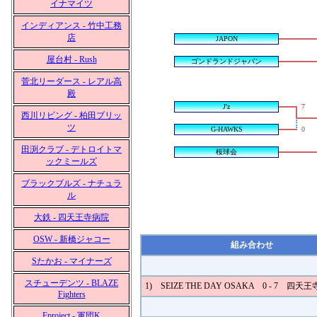
イナマイツ
インディアンス - 竹中工務
店
JAPON
屋台村 - Rush
ゴンドランドジャパン
菅北リーダース - レアル高
殿
J'z
7
西川リビング - 柏田ブリッ
ツ
G-HAWKS
0
田渕クラブ - デトロイトマ
桜球会
ックミールズ
ブラックブルズ - ナチュラ
ル
大鉄 - 四天王寺病院
OSW - 新橋ジャコー
組み合わせ
Sたかお - マイナーズ
スチューデンツ - BLAZE
1) SEIZE THE DAY OSAKA 0 - 7 四天
Fighters
Fproject - 軍団K