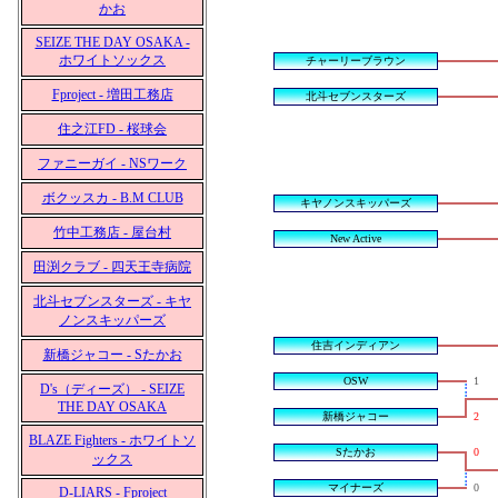
かお
SEIZE THE DAY OSAKA -
ホワイトソックス
チャーリーブラウン
Fproject - 増田工務店
北斗セブンスターズ
住之江FD - 桜球会
ファニーガイ - NSワーク
ボクッスカ - B.M CLUB
キヤノンスキッパーズ
竹中工務店 - 屋台村
New Active
田渕クラブ - 四天王寺病院
北斗セブンスターズ - キヤ
ノンスキッパーズ
住吉インディアン
新橋ジャコー - Sたかお
OSW
1
D's（ディーズ） - SEIZE
THE DAY OSAKA
新橋ジャコー
2
BLAZE Fighters - ホワイトソ
Sたかお
0
ックス
マイナーズ
0
D-LIARS - Fproject