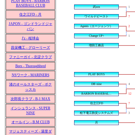
PLAY BOYS - BARBON
BASEBALL CLUB
武sox
1
住之江FD - 月
ワイルドビースト
7
JAPON - ゴンドランドジャ
Agents（エージェンツ）
2
パン
Change UP↑
1
J'z - 桜球会
増田工務店
昌栄機工 - グローリーズ
ファニーガイ - 北淀クラブ
Bees - Thoroughbred
PLAY BOYS
NSワーク - MARINERS
渚のオールスターズ - ボク
DB nine
4
ッスカ
BARBON BASEBAL...
12
次郎長クラブ - B-1 MAX
住之江FD
7
インシュランス - SUPER
NINE
松下電工防災システムズ
3
オールイン - B.M CLUB
月
マジェスティーズ - 湯里ダ