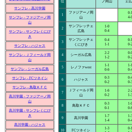
位
ノ岡山
ェ広
サンフレ - 高川学園
ファジアーノ岡
0-
1
4-
サンフレ - ファジアーノ岡
山
山
サンフレッチェ
1-0
2
0-4
広島
サンフレ - サンフレくにび
き
サンフレッチェ
0-4
0-
3
1-1
0-
くにびき
サンフレ - ハジャス
2-2
0-
サンフレ - Ｊフィールド岡
4
シーガル広島
1-2
0-
山
1-1
1-
5
レノファwest
サンフレ - シーガル広島
0-6
0-
0-3
0-
サンフレ - FCツネイシ
6
ハジャス
0-2
0-
サンフレ - 鳥取ＫＦＣ
Ｊフィールド岡
1-6
2-
7
0-2
1-
山
高川学園 - ファジアーノ岡
山
0-3
1-
8
鳥取ＫＦＣ
0-1
0-
高川学園 - サンフレくにび
き
1-7
1-
9
高川学園
1-4
0-
高川学園 - ハジャス
1-3
0-
10
FCツネイシ