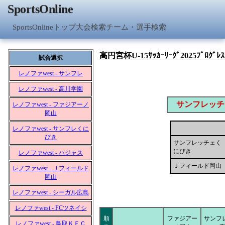
SportsOnline
SportsOnlineトップ
大会検索
チーム・選手検索
高円宮杯U-15ｻｯｶｰﾘｰｸﾞ2025ﾌﾟﾛｸﾞﾚｽﾘ
試合選択
レノファwest - サンフレ
レノファwest - 高川学園
サンフレッチ
レノファwest - ファジアーノ
岡山
レノファwest - サンフレくに
びき
サンフレッチェく
にびき
レノファwest - ハジャス
Ｊフィールド岡山
レノファwest - Ｊフィールド
岡山
レノファwest - シーガル広島
レノファwest - FCツネイシ
順
ファジアー
サンフ
レノファwest - 鳥取ＫＦＣ