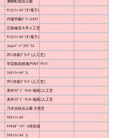
灘崎町総合公園
ｻﾝｺﾝﾌｨｰﾙﾄﾞ(ｻﾝ電子)
作陽学園ｸﾞﾘｰﾝｽｸｴｱ
広島修道大学人工芝
ｻﾝｺﾝﾌｨｰﾙﾄﾞ(ｻﾝ電子)
Axisﾊﾞｰﾄﾞｽﾀｼﾞｱﾑ
IPU赤坂ｸﾞﾗﾝﾄﾞ(人工芝)
学芸館高校瀬戸内ｸﾞﾗｳﾝﾄﾞ
ﾂﾈｲｼﾌｨｰﾙﾄﾞA
IPU赤坂ｸﾞﾗﾝﾄﾞ(人工芝)
美作ﾗｸﾞﾋﾞｰｻｯｶｰ場第2人工芝
美作ﾗｸﾞﾋﾞｰｻｯｶｰ場第2人工芝
乃木浜総合公園 天然芝
ﾂﾈｲｼﾌｨｰﾙﾄﾞ
ﾔﾏﾀｽﾎﾟｰﾂﾊﾟｰｸ球技場
ﾂﾈｲｼﾌｨｰﾙﾄﾞA