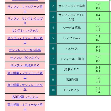
1-0
2
サンフレッチェ広島
サンフレ - ファジアーノ岡
0-4
山
サンフレッチェくに
0-4
3
サンフレ - サンフレくにび
1-1
びき
き
2-2
4
シーガル広島
1-2
サンフレ - ハジャス
1-1
サンフレ - Ｊフィールド岡
5
レノファwest
0-6
山
0-3
6
ハジャス
サンフレ - シーガル広島
0-2
1-6
サンフレ - FCツネイシ
7
Ｊフィールド岡山
0-2
サンフレ - 鳥取ＫＦＣ
0-3
8
鳥取ＫＦＣ
0-1
高川学園 - ファジアーノ岡
山
1-7
9
高川学園
1-4
高川学園 - サンフレくにび
1-3
き
10
FCツネイシ
1-4
高川学園 - ハジャス
高川学園 - Ｊフィールド岡
山