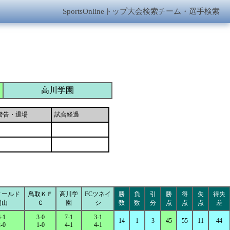
SportsOnlineトップ
大会検索
チーム・選手検索
高川学園
警告・退場
試合経過
ィールド
鳥取ＫＦ
高川学
FCツネイ
勝
負
引
勝
得
失
得失
岡山
Ｃ
園
シ
数
数
分
点
点
点
差
-1
3-0
7-1
3-1
14
1
3
45
55
11
44
-0
1-0
4-1
4-1