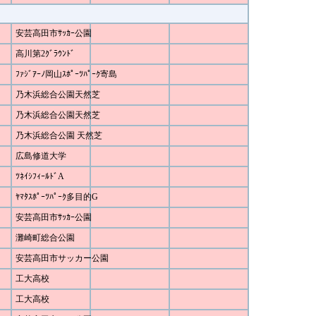
安芸高田市ｻｯｶｰ公園
高川第2ｸﾞﾗｳﾝﾄﾞ
ﾌｧｼﾞｱｰﾉ岡山ｽﾎﾟｰﾂﾊﾟｰｸ寄島
乃木浜総合公園天然芝
乃木浜総合公園天然芝
乃木浜総合公園 天然芝
広島修道大学
ﾂﾈｲｼﾌｨｰﾙﾄﾞA
ﾔﾏﾀｽﾎﾟｰﾂﾊﾟｰｸ多目的G
安芸高田市ｻｯｶｰ公園
灘崎町総合公園
安芸高田市サッカー公園
工大高校
工大高校