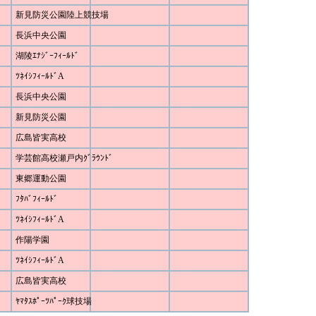
新見防災公園陸上競技場
長浜中央公園
湖陵ｴﾅｼﾞｰﾌｨｰﾙﾄﾞ
ﾂﾈｲｼﾌｨｰﾙﾄﾞA
長浜中央公園
新見防災公園
広島皆実高校
学芸館高校瀬戸内ｸﾞﾗｳﾝﾄﾞ
東郷運動公園
ﾌﾀﾊﾞﾌｨｰﾙﾄﾞ
ﾂﾈｲｼﾌｨｰﾙﾄﾞA
作陽学園
ﾂﾈｲｼﾌｨｰﾙﾄﾞA
広島皆実高校
ﾔﾏﾀｽﾎﾟｰﾂﾊﾟｰｸ球技場