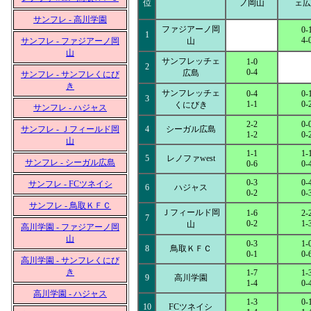
位
ノ岡山
ェ広
サンフレ - 高川学園
ファジアーノ岡
0-
1
4-
サンフレ - ファジアーノ岡
山
山
サンフレッチェ
1-0
2
0-4
広島
サンフレ - サンフレくにび
き
サンフレッチェ
0-4
0-
3
1-1
0-
くにびき
サンフレ - ハジャス
2-2
0-
サンフレ - Ｊフィールド岡
4
シーガル広島
1-2
0-
山
1-1
1-
5
レノファwest
サンフレ - シーガル広島
0-6
0-
0-3
0-
サンフレ - FCツネイシ
6
ハジャス
0-2
0-
サンフレ - 鳥取ＫＦＣ
Ｊフィールド岡
1-6
2-
7
0-2
1-
山
高川学園 - ファジアーノ岡
山
0-3
1-
8
鳥取ＫＦＣ
0-1
0-
高川学園 - サンフレくにび
き
1-7
1-
9
高川学園
1-4
0-
高川学園 - ハジャス
1-3
0-
10
FCツネイシ