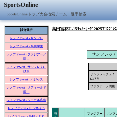
SportsOnline
SportsOnlineトップ
大会検索
チーム・選手検索
高円宮杯U-15ｻｯｶｰﾘｰｸﾞ2025ﾌﾟﾛｸﾞﾚｽﾘ
試合選択
レノファwest - サンフレ
レノファwest - 高川学園
サンフレッチ
レノファwest - ファジアーノ
岡山
レノファwest - サンフレくに
びき
サンフレッチェく
にびき
レノファwest - ハジャス
ファジアーノ岡山
レノファwest - Ｊフィールド
岡山
レノファwest - シーガル広島
レノファwest - FCツネイシ
順
ファジアー
サンフ
レノファwest - 鳥取ＫＦＣ