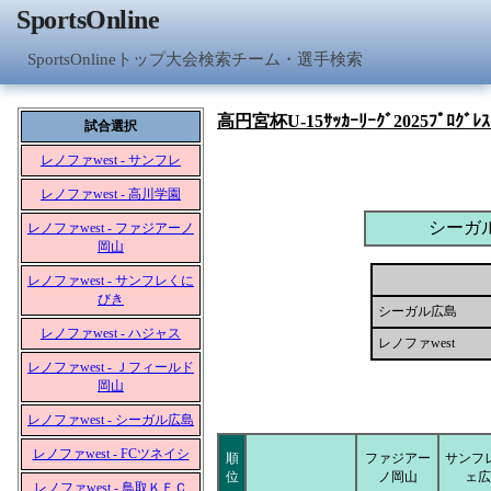
SportsOnline
SportsOnlineトップ
大会検索
チーム・選手検索
高円宮杯U-15ｻｯｶｰﾘｰｸﾞ2025ﾌﾟﾛｸﾞﾚｽﾘ
試合選択
レノファwest - サンフレ
レノファwest - 高川学園
シーガ
レノファwest - ファジアーノ
岡山
レノファwest - サンフレくに
びき
シーガル広島
レノファwest - ハジャス
レノファwest
レノファwest - Ｊフィールド
岡山
レノファwest - シーガル広島
レノファwest - FCツネイシ
順
ファジアー
サンフ
位
ノ岡山
ェ広
レノファwest - 鳥取ＫＦＣ