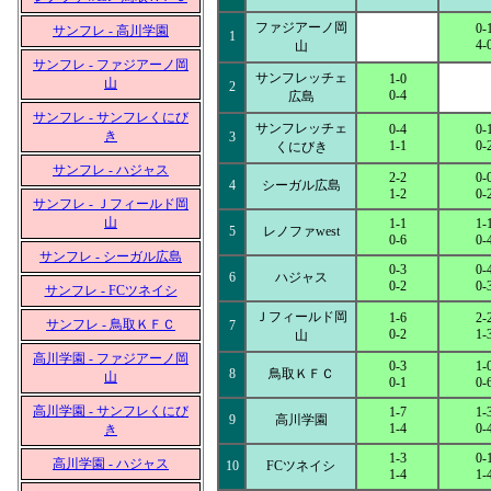
ファジアーノ岡
0-
サンフレ - 高川学園
1
4-
山
サンフレ - ファジアーノ岡
サンフレッチェ
1-0
山
2
0-4
広島
サンフレ - サンフレくにび
サンフレッチェ
0-4
0-
き
3
1-1
0-
くにびき
サンフレ - ハジャス
2-2
0-
4
シーガル広島
1-2
0-
サンフレ - Ｊフィールド岡
山
1-1
1-
5
レノファwest
0-6
0-
サンフレ - シーガル広島
0-3
0-
6
ハジャス
0-2
0-
サンフレ - FCツネイシ
Ｊフィールド岡
1-6
2-
サンフレ - 鳥取ＫＦＣ
7
0-2
1-
山
高川学園 - ファジアーノ岡
0-3
1-
8
鳥取ＫＦＣ
山
0-1
0-
高川学園 - サンフレくにび
1-7
1-
9
高川学園
1-4
0-
き
1-3
0-
高川学園 - ハジャス
10
FCツネイシ
1-4
1-