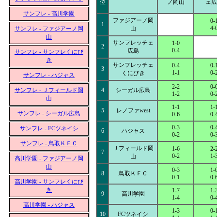
位
ノ岡山
ェ広
サンフレ - 高川学園
ファジアーノ岡
0-
1
4-
サンフレ - ファジアーノ岡
山
山
サンフレッチェ
1-0
2
0-4
広島
サンフレ - サンフレくにび
き
サンフレッチェ
0-4
0-
3
1-1
0-
くにびき
サンフレ - ハジャス
2-2
0-
サンフレ - Ｊフィールド岡
4
シーガル広島
1-2
0-
山
1-1
1-
5
レノファwest
サンフレ - シーガル広島
0-6
0-
0-3
0-
サンフレ - FCツネイシ
6
ハジャス
0-2
0-
サンフレ - 鳥取ＫＦＣ
Ｊフィールド岡
1-6
2-
7
0-2
1-
山
高川学園 - ファジアーノ岡
山
0-3
1-
8
鳥取ＫＦＣ
0-1
0-
高川学園 - サンフレくにび
き
1-7
1-
9
高川学園
1-4
0-
高川学園 - ハジャス
1-3
0-
10
FCツネイシ