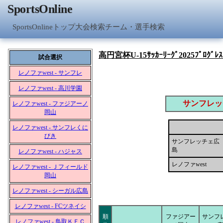
SportsOnline
SportsOnlineトップ
大会検索
チーム・選手検索
高円宮杯U-15ｻｯｶｰﾘｰｸﾞ2025ﾌﾟﾛｸﾞﾚｽﾘ
試合選択
レノファwest - サンフレ
レノファwest - 高川学園
サンフレッ
レノファwest - ファジアーノ
岡山
レノファwest - サンフレくに
びき
サンフレッチェ広
島
レノファwest - ハジャス
レノファwest
レノファwest - Ｊフィールド
岡山
レノファwest - シーガル広島
レノファwest - FCツネイシ
順
ファジアー
サンフ
レノファwest - 鳥取ＫＦＣ