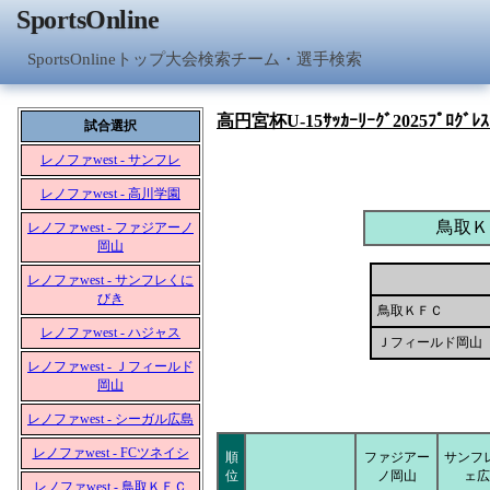
SportsOnline
SportsOnlineトップ
大会検索
チーム・選手検索
高円宮杯U-15ｻｯｶｰﾘｰｸﾞ2025ﾌﾟﾛｸﾞﾚｽﾘ
試合選択
レノファwest - サンフレ
レノファwest - 高川学園
鳥取Ｋ
レノファwest - ファジアーノ
岡山
レノファwest - サンフレくに
びき
鳥取ＫＦＣ
レノファwest - ハジャス
Ｊフィールド岡山
レノファwest - Ｊフィールド
岡山
レノファwest - シーガル広島
レノファwest - FCツネイシ
順
ファジアー
サンフ
位
ノ岡山
ェ広
レノファwest - 鳥取ＫＦＣ