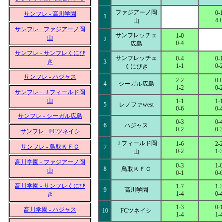
ファジアーノ岡
0-
サンフレ - 高川学園
1
4-
山
サンフレ - ファジアーノ岡
サンフレッチェ
1-0
山
2
0-4
広島
サンフレ - サンフレくにび
サンフレッチェ
0-4
0-
き
3
1-1
0-
くにびき
サンフレ - ハジャス
2-2
0-
4
シーガル広島
1-2
0-
サンフレ - Ｊフィールド岡
山
1-1
1-
5
レノファwest
0-6
0-
サンフレ - シーガル広島
0-3
0-
6
ハジャス
0-2
0-
サンフレ - FCツネイシ
Ｊフィールド岡
1-6
2-
サンフレ - 鳥取ＫＦＣ
7
0-2
1-
山
高川学園 - ファジアーノ岡
0-3
1-
8
鳥取ＫＦＣ
山
0-1
0-
高川学園 - サンフレくにび
1-7
1-
9
高川学園
1-4
0-
き
1-3
0-
高川学園 - ハジャス
10
FCツネイシ
1-4
1-