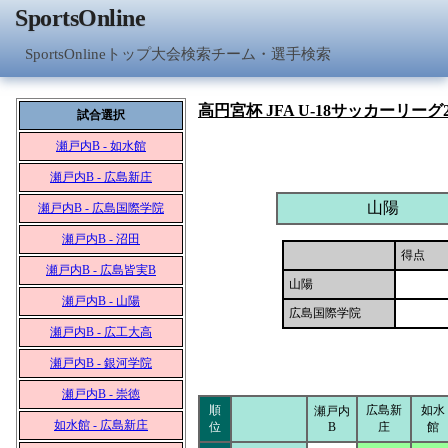
SportsOnline
SportsOnlineトップ
大会検索
チーム・選手検索
高円宮杯 JFA U-18サッカーリーグ2
試合選択
瀬戸内B - 如水館
瀬戸内B - 広島新庄
山陽
瀬戸内B - 広島国際学院
瀬戸内B - 沼田
得点
瀬戸内B - 広島皆実B
山陽
瀬戸内B - 山陽
広島国際学院
瀬戸内B - 広工大高
瀬戸内B - 銀河学院
瀬戸内B - 崇徳
順
広島新
如水
瀬戸内
如水館 - 広島新庄
位
B
庄
館