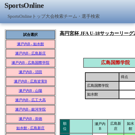
SportsOnline
SportsOnlineトップ
大会検索
チーム・選手検索
高円宮杯 JFA U-18サッカーリーグ2
試合選択
瀬戸内B - 如水館
瀬戸内B - 広島新庄
広島国際学院
瀬戸内B - 広島国際学院
瀬戸内B - 沼田
得点
瀬戸内B - 広島皆実B
広島国際学院
瀬戸内B - 山陽
如水館
瀬戸内B - 広工大高
瀬戸内B - 銀河学院
瀬戸内B - 崇徳
順
広島新
如水
瀬戸内
如水館 - 広島新庄
位
B
庄
館