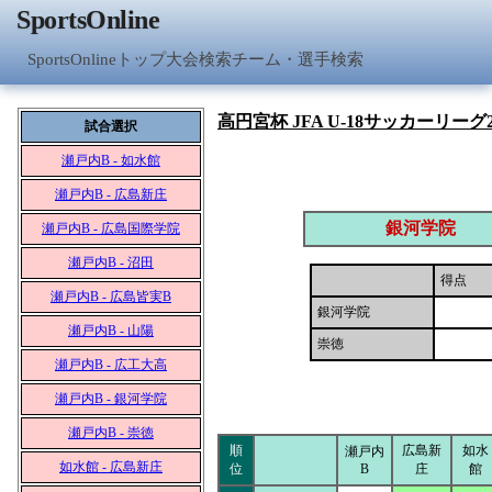
SportsOnline
SportsOnlineトップ
大会検索
チーム・選手検索
高円宮杯 JFA U-18サッカーリーグ2
試合選択
瀬戸内B - 如水館
瀬戸内B - 広島新庄
銀河学院
瀬戸内B - 広島国際学院
瀬戸内B - 沼田
得点
瀬戸内B - 広島皆実B
銀河学院
瀬戸内B - 山陽
崇徳
瀬戸内B - 広工大高
瀬戸内B - 銀河学院
瀬戸内B - 崇徳
順
広島新
如水
瀬戸内
如水館 - 広島新庄
位
B
庄
館