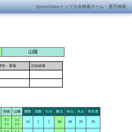
SportsOnlineトップ
大会検索
チーム・選手検索
山陽
警告・退場
試合経過
崇徳
山陽
勝数
負数
引分
勝点
得点
失点
得失差
3-1
3-2
14
2
2
44
49
20
29
5-1
2-2