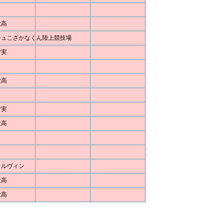
大高
シュこざかなくん陸上競技場
皆実
大高
皆実
大高
ォルヴィン
大高
大高