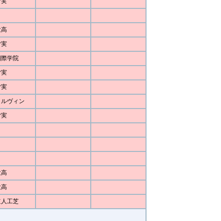
皆実
大高
皆実
国際学院
皆実
皆実
ォルヴィン
皆実
大高
大高
道人工芝