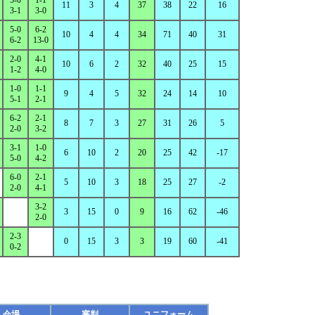
5-0
1-1
11
3
4
37
38
22
16
3-1
3-0
5-0
6-2
10
4
4
34
71
40
31
6-2
13-0
2-0
4-1
10
6
2
32
40
25
15
1-2
4-0
1-0
1-1
9
4
5
32
24
14
10
5-1
2-1
6-2
2-1
8
7
3
27
31
26
5
2-0
3-2
3-1
1-0
6
10
2
20
25
42
-17
5-0
4-2
6-0
2-1
5
10
3
18
25
27
-2
2-0
4-1
3-2
3
15
0
9
16
62
-46
2-0
2-3
0
15
3
3
19
60
-41
0-2
会場
審判
ユニフォーム