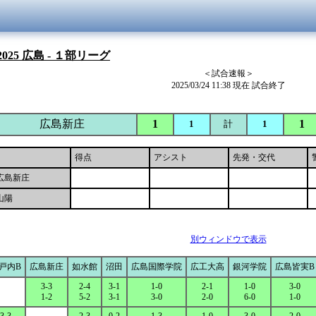
025 広島 - １部リーグ
＜試合速報＞
2025/03/24 11:38 現在 試合終了
広島新庄
1
1
1
計
1
得点
アシスト
先発・交代
広島新庄
山陽
別ウィンドウで表示
戸内B
広島新庄
如水館
沼田
広島国際学院
広工大高
銀河学院
広島皆実B
3-3
2-4
3-1
1-0
2-1
1-0
3-0
1-2
5-2
3-1
3-0
2-0
6-0
1-0