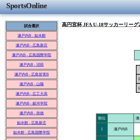
SportsOnline
高円宮杯 JFA U-18サッカーリーグ2
試合選択
瀬戸内B - 如水館
瀬戸内B - 広島新庄
瀬戸内B - 広島国際学院
瀬戸内B - 沼田
瀬戸内B - 広島皆実B
瀬戸内B - 山陽
瀬戸内B - 広工大高
瀬戸内B - 銀河学院
瀬戸内B - 崇徳
順位
瀬
如水館 - 広島新庄
1
瀬戸内B
如水館 - 広島国際学院