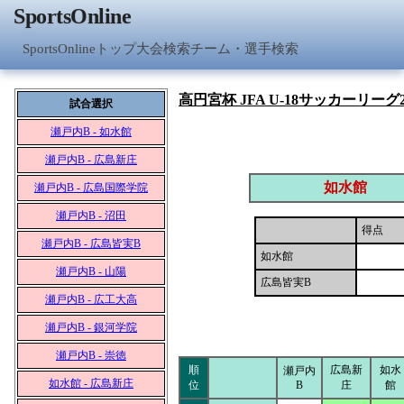
SportsOnline
SportsOnlineトップ
大会検索
チーム・選手検索
高円宮杯 JFA U-18サッカーリーグ2
試合選択
瀬戸内B - 如水館
瀬戸内B - 広島新庄
如水館
瀬戸内B - 広島国際学院
瀬戸内B - 沼田
得点
瀬戸内B - 広島皆実B
如水館
瀬戸内B - 山陽
広島皆実B
瀬戸内B - 広工大高
瀬戸内B - 銀河学院
瀬戸内B - 崇徳
順
広島新
如水
瀬戸内
如水館 - 広島新庄
位
B
庄
館