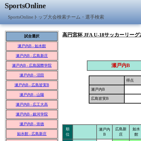
SportsOnline
SportsOnlineトップ
大会検索
チーム・選手検索
高円宮杯 JFA U-18サッカーリーグ2
試合選択
瀬戸内B - 如水館
瀬戸内B - 広島新庄
瀬戸内B
瀬戸内B - 広島国際学院
瀬戸内B - 沼田
得点
瀬戸内B - 広島皆実B
瀬戸内B
瀬戸内B - 山陽
広島皆実B
瀬戸内B - 広工大高
瀬戸内B - 銀河学院
瀬戸内B - 崇徳
順
広島新
如水
瀬戸内
如水館 - 広島新庄
位
B
庄
館