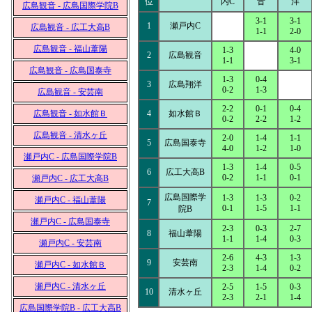
位
内C
音
洋
広島観音 - 広島国際学院B
3-1
3-1
1
瀬戸内C
広島観音 - 広工大高B
1-1
2-0
広島観音 - 福山葦陽
1-3
4-0
2
広島観音
1-1
3-1
広島観音 - 広島国泰寺
1-3
0-4
3
広島翔洋
0-2
1-3
広島観音 - 安芸南
2-2
0-1
0-4
広島観音 - 如水館Ｂ
4
如水館Ｂ
0-2
2-2
1-2
広島観音 - 清水ヶ丘
2-0
1-4
1-1
5
広島国泰寺
4-0
1-2
1-0
瀬戸内C - 広島国際学院B
1-3
1-4
0-5
6
広工大高B
0-2
1-1
0-1
瀬戸内C - 広工大高B
広島国際学
1-3
1-3
0-2
瀬戸内C - 福山葦陽
7
0-1
1-5
1-1
院B
瀬戸内C - 広島国泰寺
2-3
0-3
2-7
8
福山葦陽
1-1
1-4
0-3
瀬戸内C - 安芸南
2-6
4-3
1-3
9
安芸南
瀬戸内C - 如水館Ｂ
2-3
1-4
0-2
瀬戸内C - 清水ヶ丘
2-5
1-5
0-3
10
清水ヶ丘
2-3
2-1
1-4
広島国際学院B - 広工大高B