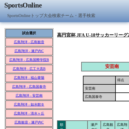
SportsOnline
SportsOnlineトップ
大会検索
チーム・選手検索
試合選択
高円宮杯 JFA U-18サッカーリーグ2
広島翔洋 - 広島観音
広島翔洋 - 瀬戸内C
広島翔洋 - 広島国際学院B
安芸南
広島翔洋 - 広工大高B
広島翔洋 - 福山葦陽
得点
広島翔洋 - 広島国泰寺
安芸南
広島翔洋 - 安芸南
広島国泰寺
広島翔洋 - 如水館Ｂ
広島翔洋 - 清水ヶ丘
広島観音 - 瀬戸内C
順
瀬戸
広島観
広島翔