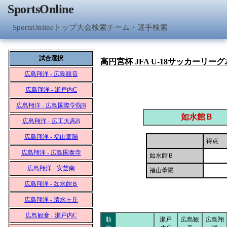
SportsOnline
SportsOnlineトップ
大会検索
チーム・選手検索
試合選択
高円宮杯 JFA U-18サッカーリーグ2
広島翔洋 - 広島観音
広島翔洋 - 瀬戸内C
広島翔洋 - 広島国際学院B
如水館Ｂ
広島翔洋 - 広工大高B
広島翔洋 - 福山葦陽
得点
広島翔洋 - 広島国泰寺
如水館Ｂ
広島翔洋 - 安芸南
福山葦陽
広島翔洋 - 如水館Ｂ
広島翔洋 - 清水ヶ丘
広島観音 - 瀬戸内C
順
瀬戸
広島観
広島翔