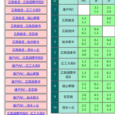
位
内C
音
洋
広島観音 - 広島国際学院B
3-1
3-1
1
瀬戸内C
広島観音 - 広工大高B
1-1
2-0
広島観音 - 福山葦陽
1-3
4-0
2
広島観音
1-1
3-1
広島観音 - 広島国泰寺
1-3
0-4
3
広島翔洋
0-2
1-3
広島観音 - 安芸南
2-2
0-1
0-4
広島観音 - 如水館Ｂ
4
如水館Ｂ
0-2
2-2
1-2
広島観音 - 清水ヶ丘
2-0
1-4
1-1
5
広島国泰寺
4-0
1-2
1-0
瀬戸内C - 広島国際学院B
1-3
1-4
0-5
6
広工大高B
0-2
1-1
0-1
瀬戸内C - 広工大高B
広島国際学
1-3
1-3
0-2
瀬戸内C - 福山葦陽
7
0-1
1-5
1-1
院B
瀬戸内C - 広島国泰寺
2-3
0-3
2-7
8
福山葦陽
1-1
1-4
0-3
瀬戸内C - 安芸南
2-6
4-3
1-3
9
安芸南
瀬戸内C - 如水館Ｂ
2-3
1-4
0-2
瀬戸内C - 清水ヶ丘
2-5
1-5
0-3
10
清水ヶ丘
2-3
2-1
1-4
広島国際学院B - 広工大高B