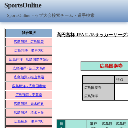
SportsOnline
SportsOnlineトップ
大会検索
チーム・選手検索
試合選択
高円宮杯 JFA U-18サッカーリーグ2
広島翔洋 - 広島観音
広島翔洋 - 瀬戸内C
広島翔洋 - 広島国際学院B
広島国泰寺
広島翔洋 - 広工大高B
広島翔洋 - 福山葦陽
得点
広島翔洋 - 広島国泰寺
広島国泰寺
広島翔洋 - 安芸南
広島翔洋
広島翔洋 - 如水館Ｂ
広島翔洋 - 清水ヶ丘
広島観音 - 瀬戸内C
順
瀬戸
広島観
広島翔