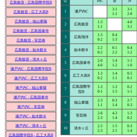
位
内C
音
洋
広島観音 - 広島国際学院B
3-1
3-1
1
瀬戸内C
広島観音 - 広工大高B
1-1
2-0
広島観音 - 福山葦陽
1-3
4-0
2
広島観音
1-1
3-1
広島観音 - 広島国泰寺
1-3
0-4
3
広島翔洋
0-2
1-3
広島観音 - 安芸南
2-2
0-1
0-4
広島観音 - 如水館Ｂ
4
如水館Ｂ
0-2
2-2
1-2
広島観音 - 清水ヶ丘
2-0
1-4
1-1
5
広島国泰寺
4-0
1-2
1-0
瀬戸内C - 広島国際学院B
1-3
1-4
0-5
6
広工大高B
0-2
1-1
0-1
瀬戸内C - 広工大高B
広島国際学
1-3
1-3
0-2
瀬戸内C - 福山葦陽
7
0-1
1-5
1-1
院B
瀬戸内C - 広島国泰寺
2-3
0-3
2-7
8
福山葦陽
1-1
1-4
0-3
瀬戸内C - 安芸南
2-6
4-3
1-3
9
安芸南
瀬戸内C - 如水館Ｂ
2-3
1-4
0-2
瀬戸内C - 清水ヶ丘
2-5
1-5
0-3
10
清水ヶ丘
2-3
2-1
1-4
広島国際学院B - 広工大高B