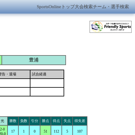
SportsOnlineトップ
大会検索
チーム・選手検索
豊浦
警告・退場
試合経過
光
勝数
負数
引分
勝点
得点
失点
得失差
2-0
17
1
0
51
112
5
107
20-0