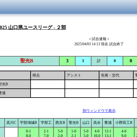
025 山口県ユースリーグ - ２部
＜試合速報＞
2025/04/03 14:13 現在 試合終了
聖光B
3
0
3
計
0
得点
アシスト
先発・交代
聖光B
豊浦
別ウィンドウで表示
高川C
宇部鴻城B
宇部工
西京B
聖光B
山口
高水
豊浦
小野田工B
0-1
2-1
5-0
1-0
5-0
4-0
13-1
4-0
8-0
7-0
2-0
2-1
5-0
10-0
13-1
9-0