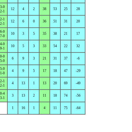
3-0
12
4
2
38
53
25
28
2-1
2-1
12
6
0
36
51
31
20
2-1
6-0
10
3
5
35
38
21
17
7-0
4-0
10
5
3
33
54
22
32
9-1
0-0
6
9
3
21
31
37
-6
5-0
5-0
4
9
5
17
18
47
-29
1-0
2-1
4
13
1
13
20
69
-49
2-1
0-4
3
13
2
11
18
74
-56
3-1
1
16
1
4
11
75
-64