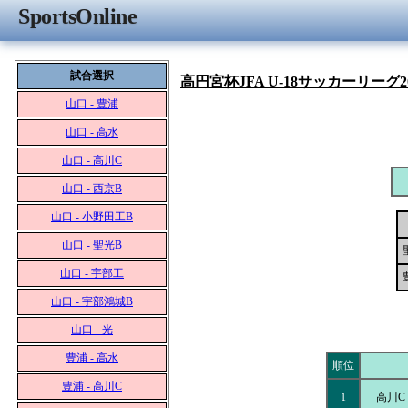
SportsOnline
試合選択
高円宮杯JFA U-18サッカーリーグ2
山口 - 豊浦
山口 - 高水
山口 - 高川C
山口 - 西京B
山口 - 小野田工B
山口 - 聖光B
山口 - 宇部工
山口 - 宇部鴻城B
山口 - 光
豊浦 - 高水
順位
豊浦 - 高川C
1
高川C