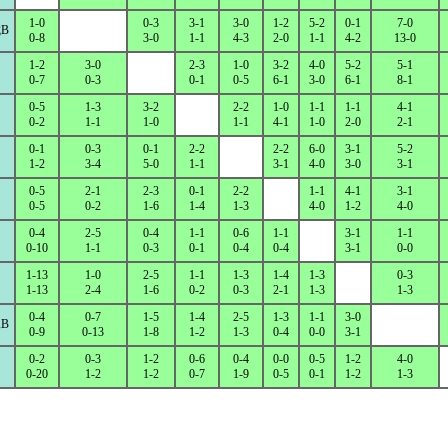
1-0
0-3
3-1
3-0
1-2
5-2
0-1
7-0
B
0-8
3-0
1-1
4-3
2-0
1-1
4-2
13-0
1-2
3-0
2-3
1-0
3-2
4-0
5-2
5-1
0-7
0-3
0-1
0-5
6-1
3-0
6-1
8-1
0-5
1-3
3-2
2-2
1-0
1-1
1-1
4-1
0-2
1-1
1-0
1-1
4-1
1-0
2-0
2-1
0-1
0-3
0-1
2-2
2-2
6-0
3-1
5-2
1-2
3-4
5-0
1-1
3-1
4-0
3-0
3-1
0-5
2-1
2-3
0-1
2-2
1-1
4-1
3-1
0-5
0-2
1-6
1-4
1-3
4-0
1-2
4-0
0-4
2-5
0-4
1-1
0-6
1-1
3-1
1-1
0-10
1-1
0-3
0-1
0-4
0-4
3-1
0-0
1-13
1-0
2-5
1-1
1-3
1-4
1-3
0-3
1-13
2-4
1-6
0-2
0-3
2-1
1-3
1-3
0-4
0-7
1-5
1-4
2-5
1-3
1-1
3-0
B
0-9
0-13
1-8
1-2
1-3
0-4
0-0
3-1
0-2
0-3
1-2
0-6
0-4
0-0
0-5
1-2
4-0
0-20
1-2
1-2
0-7
1-9
0-5
0-1
1-2
1-3