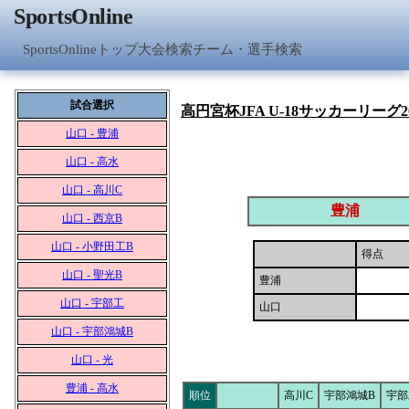
SportsOnline
SportsOnlineトップ
大会検索
チーム・選手検索
試合選択
高円宮杯JFA U-18サッカーリーグ2
山口 - 豊浦
山口 - 高水
山口 - 高川C
豊浦
山口 - 西京B
山口 - 小野田工B
得点
山口 - 聖光B
豊浦
山口 - 宇部工
山口
山口 - 宇部鴻城B
山口 - 光
豊浦 - 高水
順位
高川C
宇部鴻城B
宇部