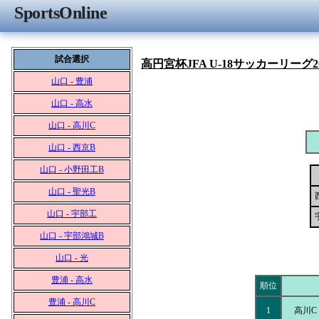
SportsOnline
試合選択
高円宮杯JFA U-18サッカーリーグ2
山口 - 豊浦
山口 - 高水
山口 - 高川C
山口 - 西京B
山口 - 小野田工B
山口 - 聖光B
山口 - 宇部工
山口 - 宇部鴻城B
山口 - 光
豊浦 - 高水
順位
豊浦 - 高川C
1
高川C