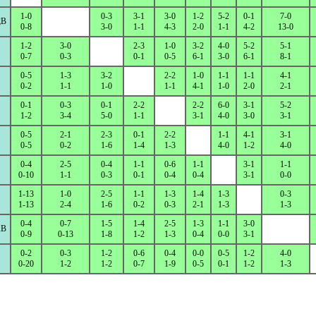
1-0
0-3
3-1
3-0
1-2
5-2
0-1
7-0
B
0-8
3-0
1-1
4-3
2-0
1-1
4-2
13-0
1-2
3-0
2-3
1-0
3-2
4-0
5-2
5-1
0-7
0-3
0-1
0-5
6-1
3-0
6-1
8-1
0-5
1-3
3-2
2-2
1-0
1-1
1-1
4-1
0-2
1-1
1-0
1-1
4-1
1-0
2-0
2-1
0-1
0-3
0-1
2-2
2-2
6-0
3-1
5-2
1-2
3-4
5-0
1-1
3-1
4-0
3-0
3-1
0-5
2-1
2-3
0-1
2-2
1-1
4-1
3-1
0-5
0-2
1-6
1-4
1-3
4-0
1-2
4-0
0-4
2-5
0-4
1-1
0-6
1-1
3-1
1-1
0-10
1-1
0-3
0-1
0-4
0-4
3-1
0-0
1-13
1-0
2-5
1-1
1-3
1-4
1-3
0-3
1-13
2-4
1-6
0-2
0-3
2-1
1-3
1-3
0-4
0-7
1-5
1-4
2-5
1-3
1-1
3-0
B
0-9
0-13
1-8
1-2
1-3
0-4
0-0
3-1
0-2
0-3
1-2
0-6
0-4
0-0
0-5
1-2
4-0
0-20
1-2
1-2
0-7
1-9
0-5
0-1
1-2
1-3