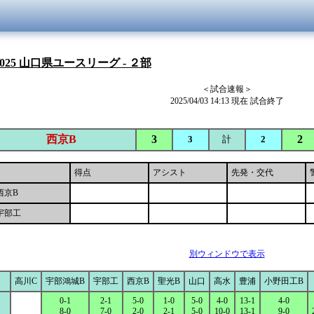
025 山口県ユースリーグ - ２部
＜試合速報＞
2025/04/03 14:13 現在 試合終了
西京B
3
2
3
計
2
得点
アシスト
先発・交代
西京B
宇部工
別ウィンドウで表示
高川C
宇部鴻城B
宇部工
西京B
聖光B
山口
高水
豊浦
小野田工B
0-1
2-1
5-0
1-0
5-0
4-0
13-1
4-0
8-0
7-0
2-0
2-1
5-0
10-0
13-1
9-0