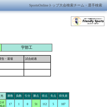
SportsOnlineトップ
大会検索
チーム・選手検索
宇部工
警告・退場
試合経過
光
勝数
負数
引分
勝点
得点
失点
得失差
2-0
17
1
0
51
112
5
107
20-0