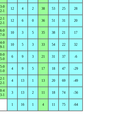
3-0
12
4
2
38
53
25
28
2-1
2-1
12
6
0
36
51
31
20
2-1
6-0
10
3
5
35
38
21
17
7-0
4-0
10
5
3
33
54
22
32
9-1
0-0
6
9
3
21
31
37
-6
5-0
5-0
4
9
5
17
18
47
-29
1-0
2-1
4
13
1
13
20
69
-49
2-1
0-4
3
13
2
11
18
74
-56
3-1
1
16
1
4
11
75
-64