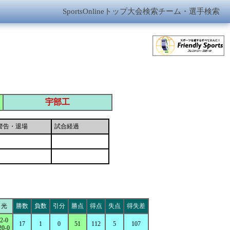
SportsOnlineトップ
大会検索
チーム・選手検索
宇部工
警告・退場
試合経過
光
勝数
負数
引分
勝点
得点
失点
得失差
2-0
17
1
0
51
112
5
107
20-0