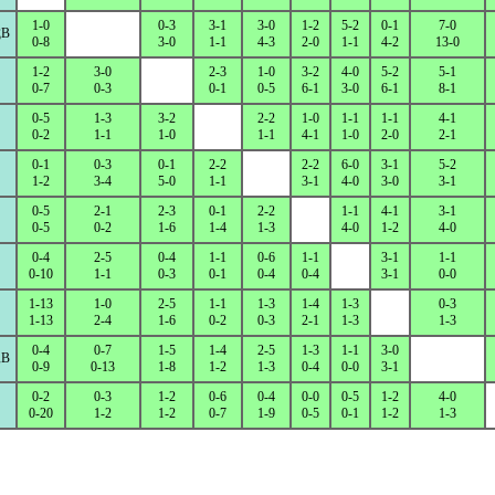
1-0
0-3
3-1
3-0
1-2
5-2
0-1
7-0
B
0-8
3-0
1-1
4-3
2-0
1-1
4-2
13-0
1-2
3-0
2-3
1-0
3-2
4-0
5-2
5-1
0-7
0-3
0-1
0-5
6-1
3-0
6-1
8-1
0-5
1-3
3-2
2-2
1-0
1-1
1-1
4-1
0-2
1-1
1-0
1-1
4-1
1-0
2-0
2-1
0-1
0-3
0-1
2-2
2-2
6-0
3-1
5-2
1-2
3-4
5-0
1-1
3-1
4-0
3-0
3-1
0-5
2-1
2-3
0-1
2-2
1-1
4-1
3-1
0-5
0-2
1-6
1-4
1-3
4-0
1-2
4-0
0-4
2-5
0-4
1-1
0-6
1-1
3-1
1-1
0-10
1-1
0-3
0-1
0-4
0-4
3-1
0-0
1-13
1-0
2-5
1-1
1-3
1-4
1-3
0-3
1-13
2-4
1-6
0-2
0-3
2-1
1-3
1-3
0-4
0-7
1-5
1-4
2-5
1-3
1-1
3-0
B
0-9
0-13
1-8
1-2
1-3
0-4
0-0
3-1
0-2
0-3
1-2
0-6
0-4
0-0
0-5
1-2
4-0
0-20
1-2
1-2
0-7
1-9
0-5
0-1
1-2
1-3