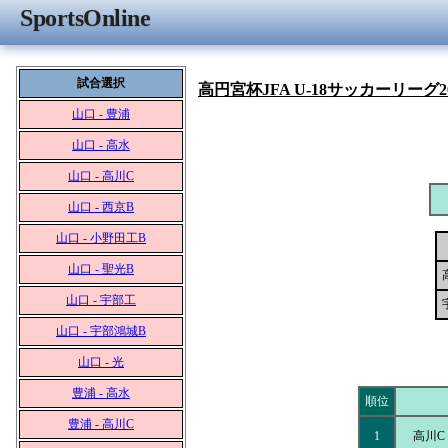
SportsOnline
試合選択
高円宮杯JFA U-18サッカーリーグ2
山口 - 豊浦
山口 - 高水
山口 - 高川C
山口 - 西京B
山口 - 小野田工B
山口 - 聖光B
山口 - 宇部工
山口 - 宇部鴻城B
山口 - 光
豊浦 - 高水
順位
豊浦 - 高川C
1
高川C