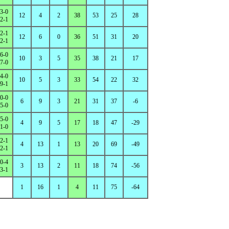
3-0
12
4
2
38
53
25
28
2-1
2-1
12
6
0
36
51
31
20
2-1
6-0
10
3
5
35
38
21
17
7-0
4-0
10
5
3
33
54
22
32
9-1
0-0
6
9
3
21
31
37
-6
5-0
5-0
4
9
5
17
18
47
-29
1-0
2-1
4
13
1
13
20
69
-49
2-1
0-4
3
13
2
11
18
74
-56
3-1
1
16
1
4
11
75
-64