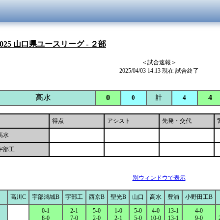
025 山口県ユースリーグ - ２部
＜試合速報＞
2025/04/03 14:13 現在 試合終了
高水
0
4
0
計
4
得点
アシスト
先発・交代
高水
宇部工
別ウィンドウで表示
高川C
宇部鴻城B
宇部工
西京B
聖光B
山口
高水
豊浦
小野田工B
0-1
2-1
5-0
1-0
5-0
4-0
13-1
4-0
8-0
7-0
2-0
2-1
5-0
10-0
13-1
9-0