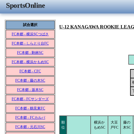
SportsOnline
試合選択
U-12 KANAGAWA ROOKIE LEA
FC本郷 - 横浜SCつばさ
FC本郷 - しらとり台FC
FC本郷 - 駒林SC
FC本郷 - 横浜かもめSC
FC本郷 - CFC
FC本郷 - 藤の木SC
FC本郷 - 坂本SC
FC本郷 - FCサンダーズ
FC本郷 - 鶴見東FC
FC本郷 - FCカルパ
順
横浜か
大豆
藤の
FC本郷 - 元石川SC
位
もめSC
戸FC
木SC