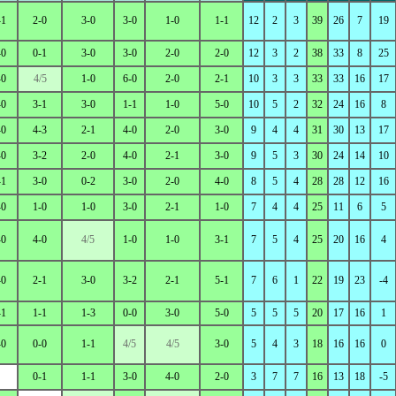
-1
2-0
3-0
3-0
1-0
1-1
12
2
3
39
26
7
19
-0
0-1
3-0
3-0
2-0
2-0
12
3
2
38
33
8
25
-0
4/5
1-0
6-0
2-0
2-1
10
3
3
33
33
16
17
-0
3-1
3-0
1-1
1-0
5-0
10
5
2
32
24
16
8
-0
4-3
2-1
4-0
2-0
3-0
9
4
4
31
30
13
17
-0
3-2
2-0
4-0
2-1
3-0
9
5
3
30
24
14
10
-1
3-0
0-2
3-0
2-0
4-0
8
5
4
28
28
12
16
-0
1-0
1-0
3-0
2-1
1-0
7
4
4
25
11
6
5
-0
4-0
4/5
1-0
1-0
3-1
7
5
4
25
20
16
4
-0
2-1
3-0
3-2
2-1
5-1
7
6
1
22
19
23
-4
-1
1-1
1-3
0-0
3-0
5-0
5
5
5
20
17
16
1
-0
0-0
1-1
4/5
4/5
3-0
5
4
3
18
16
16
0
0-1
1-1
3-0
4-0
2-0
3
7
7
16
13
18
-5