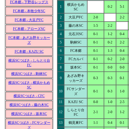
FC本郷 - 下野谷レッグス
横浜かもめ
1
0-2
5-1
SC
FC本郷 - 本牧少年SC
2
大豆戸FC
2-0
2-2
FC本郷 - 大豆戸FC
3
藤の木SC
1-5
2-2
FC本郷 - アローズSC
4
元石川SC
0-1
1-2
0-4
FC本郷 - あざみ野キッカー
5
駒林SC
0-1
0-2
2-2
ズ
6
FC本郷
0-1
1-3
0-4
FC本郷 - KAZU SC
7
FCカルパ
0-1
0-2
2-0
横浜SCつばさ - しらとり台
FC
8
坂本SC
0-1
0-0
0-0
横浜SCつばさ - 駒林SC
あざみ野キ
9
0-3
0-3
0-1
ッカーズ
横浜SCつばさ - 横浜かもめ
SC
FCサンダー
10
0-1
0-3
1-0
ズ
横浜SCつばさ - CFC
11
KAZU SC
0-0
1-0
2-5
横浜SCつばさ - 藤の木SC
しらとり台
12
2-1
2-0
1-2
横浜SCつばさ - 坂本SC
FC
横浜SCつばさ - FCサンダー
13
鶴見東FC
1-1
0-4
0-1
ズ