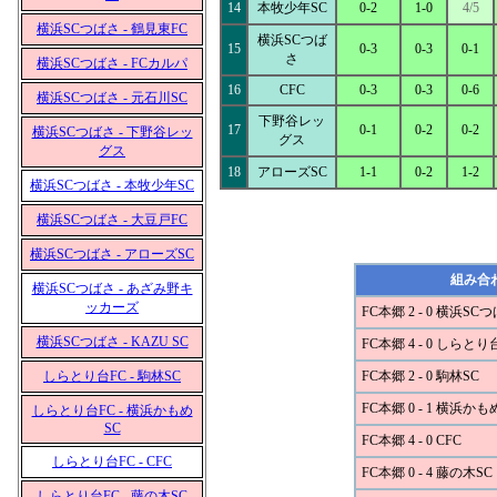
14
本牧少年SC
0-2
1-0
4/5
横浜SCつばさ - 鶴見東FC
横浜SCつば
15
0-3
0-3
0-1
さ
横浜SCつばさ - FCカルパ
16
CFC
0-3
0-3
0-6
横浜SCつばさ - 元石川SC
下野谷レッ
17
0-1
0-2
0-2
横浜SCつばさ - 下野谷レッ
グス
グス
18
アローズSC
1-1
0-2
1-2
横浜SCつばさ - 本牧少年SC
横浜SCつばさ - 大豆戸FC
横浜SCつばさ - アローズSC
組み合
横浜SCつばさ - あざみ野キ
ッカーズ
FC本郷 2 - 0 横浜SC
横浜SCつばさ - KAZU SC
FC本郷 4 - 0 しらとり
しらとり台FC - 駒林SC
FC本郷 2 - 0 駒林SC
FC本郷 0 - 1 横浜かも
しらとり台FC - 横浜かもめ
SC
FC本郷 4 - 0 CFC
しらとり台FC - CFC
FC本郷 0 - 4 藤の木SC
しらとり台FC - 藤の木SC