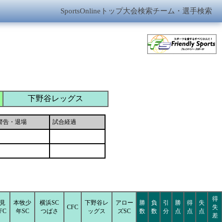
SportsOnlineトップ
大会検索
チーム・選手検索
下野谷レッグス
警告・退場
試合経過
得
見
本牧少
横浜SC
下野谷レ
アロー
勝
負
引
勝
得
失
CFC
失
FC
年SC
つばさ
ッグス
ズSC
数
数
分
点
点
点
差