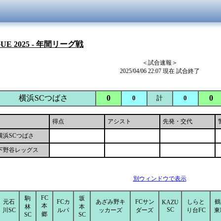
GUE 2025 - 年間リーグ戦
＜試合速報＞
2025/04/06 22:07 現在 試合終了
横浜SCつばさ
0
0
0
計
0
得点
アシスト
先発・交代
横浜SCつばさ
下野谷レッグス
別ウィンドウで表示
FC
駒
坂
元石
FCカ
あざみ野キ
FCサン
しらと
鶴
KAZU
本
林
本
SC
川SC
ルパ
ッカーズ
ダーズ
り台FC
東
郷
SC
SC