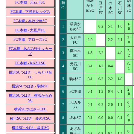
横浜
駒
FC本郷 - 元石川SC
順
豆
の
石
かも
林
位
戸
木
川
めSC
SC
FC本郷 - 下野谷レッグス
FC
SC
SC
FC本郷 - 本牧少年SC
横浜か
1-
1
0-2
5-1
1-0
0
もめSC
FC本郷 - 大豆戸FC
大豆戸
2-
FC本郷 - アローズSC
2
2-0
2-2
2-1
0
FC
FC本郷 - あざみ野キッカー
藤の木
2-
3
1-5
2-2
4-0
ズ
2
SC
FC本郷 - KAZU SC
元石川
0-
4
0-1
1-2
0-4
1
SC
横浜SCつばさ - しらとり台
FC
5
駒林SC
0-1
0-2
2-2
1-0
横浜SCつばさ - 駒林SC
2-
6
FC本郷
0-1
1-3
0-4
0-1
0
横浜SCつばさ - 横浜かもめ
SC
FCカル
0-
7
0-1
0-2
2-0
1-1
2
パ
横浜SCつばさ - CFC
0-
8
坂本SC
0-1
0-0
0-0
0-1
横浜SCつばさ - 藤の木SC
0
横浜SCつばさ - 坂本SC
あざみ
0-
9
野キッ
0-3
0-3
0-1
1-2