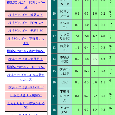
0
横浜SCつばさ - FCサンダー
カーズ
ズ
FCサン
0-
10
0-1
0-3
1-0
0-2
横浜SCつばさ - 鶴見東FC
6
ダーズ
横浜SCつばさ - FCカルパ
KAZU
1-
11
0-0
1-0
2-5
0-1
SC
0
横浜SCつばさ - 元石川SC
しらと
1-
12
2-1
2-0
1-2
4-0
1
り台FC
横浜SCつばさ - 下野谷レッ
グス
鶴見東
0-
13
1-1
0-4
0-1
0-2
3
FC
横浜SCつばさ - 本牧少年SC
本牧少
3-
横浜SCつばさ - 大豆戸FC
14
0-2
1-0
4/5
1-3
4
年SC
横浜SCつばさ - アローズSC
横浜SC
1-
15
0-3
0-3
0-1
0-3
2
つばさ
横浜SCつばさ - あざみ野キ
ッカーズ
0-
16
CFC
0-3
0-3
0-6
1-1
4
横浜SCつばさ - KAZU SC
下野谷
0-
しらとり台FC - 駒林SC
17
レッグ
0-1
0-2
0-2
0-1
2
ス
しらとり台FC - 横浜かもめ
SC
アロー
0-
18
1-1
0-2
1-2
0-5
3
ズSC