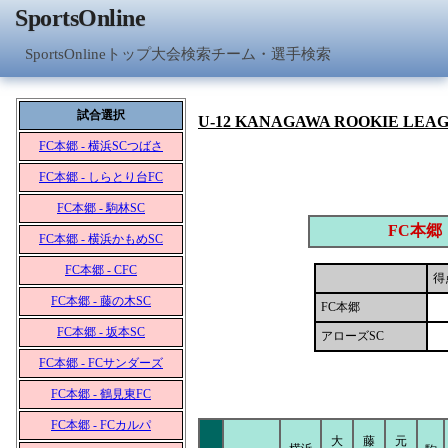
SportsOnline
SportsOnlineトップ
大会検索
チーム・選手検索
試合選択
U-12 KANAGAWA ROOKIE LEA
FC本郷 - 横浜SCつばさ
FC本郷 - しらとり台FC
FC本郷 - 駒林SC
FC本郷
FC本郷 - 横浜かもめSC
FC本郷 - CFC
得
FC本郷 - 藤の木SC
FC本郷
FC本郷 - 坂本SC
アローズSC
FC本郷 - FCサンダーズ
FC本郷 - 鶴見東FC
FC本郷 - FCカルパ
大
藤
元