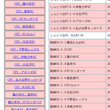
CFC - 藤の木SC
しらとり台FC 0 - 0 本牧少年SC
20
CFC - 坂本SC
しらとり台FC 2 - 0 大豆戸FC
20
CFC - FCサンダーズ
しらとり台FC 3 - 0 アローズSC
20
CFC - 鶴見東FC
しらとり台FC 0 - 2 あざみ野キッカーズ
20
CFC - FCカルパ
しらとり台FC - KAZU SC
20
CFC - 元石川SC
駒林SC 0 - 1 横浜かもめSC
20
CFC - 下野谷レッグス
駒林SC 4 - 0 CFC
20
駒林SC 2 - 2 藤の木SC
20
CFC - 本牧少年SC
駒林SC 0 - 0 坂本SC
20
CFC - 大豆戸FC
駒林SC 6 - 0 FCサンダーズ
20
CFC - アローズSC
駒林SC 3 - 0 鶴見東FC
20
CFC - あざみ野キッカーズ
駒林SC 2 - 0 FCカルパ
20
CFC - KAZU SC
駒林SC 1 - 0 元石川SC
20
藤の木SC - 坂本SC
駒林SC 2 - 0 下野谷レッグス
20
藤の木SC - FCサンダーズ
駒林SC 4 - 3 本牧少年SC
20
藤の木SC - 鶴見東FC