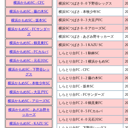
横浜かもめSC - CFC
横浜SCつばさ 0 - 0 下野谷レッグス
20
横浜かもめSC - 藤の木SC
横浜SCつばさ - 本牧少年SC
20
横浜SCつばさ 0 - 3 大豆戸FC
20
横浜かもめSC - 坂本SC
横浜SCつばさ 0 - 0 アローズSC
20
横浜かもめSC - FCサンダー
ズ
横浜SCつばさ - あざみ野キッカーズ
20
横浜かもめSC - 鶴見東FC
横浜SCつばさ 3 - 1 KAZU SC
20
横浜かもめSC - FCカルパ
しらとり台FC 1 - 1 駒林SC
20
横浜かもめSC - 元石川SC
しらとり台FC 2 - 1 横浜かもめSC
20
横浜かもめSC - 下野谷レッ
しらとり台FC - CFC
20
グス
しらとり台FC 1 - 2 藤の木SC
20
横浜かもめSC - 本牧少年SC
しらとり台FC - 坂本SC
20
横浜かもめSC - 大豆戸FC
しらとり台FC - FCサンダーズ
20
横浜かもめSC - アローズSC
しらとり台FC 2 - 0 鶴見東FC
20
横浜かもめSC - あざみ野キ
しらとり台FC 0 - 5 FCカルパ
20
ッカーズ
しらとり台FC 4 - 0 元石川SC
20
横浜かもめSC - KAZU SC
しらとり台FC - 下野谷レッグス
20