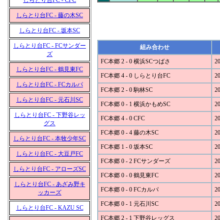
しらとり台FC - CFC
しらとり台FC - 藤の木SC
しらとり台FC - 坂本SC
しらとり台FC - FCサンダー
組み合わせ
ズ
FC本郷 2 - 0 横浜SCつばさ
20
しらとり台FC - 鶴見東FC
FC本郷 4 - 0 しらとり台FC
20
しらとり台FC - FCカルパ
FC本郷 2 - 0 駒林SC
20
しらとり台FC - 元石川SC
FC本郷 0 - 1 横浜かもめSC
20
しらとり台FC - 下野谷レッ
FC本郷 4 - 0 CFC
20
グス
FC本郷 0 - 4 藤の木SC
20
しらとり台FC - 本牧少年SC
FC本郷 1 - 0 坂本SC
20
しらとり台FC - 大豆戸FC
FC本郷 0 - 2 FCサンダーズ
20
しらとり台FC - アローズSC
FC本郷 0 - 0 鶴見東FC
20
しらとり台FC - あざみ野キ
FC本郷 0 - 0 FCカルパ
20
ッカーズ
FC本郷 0 - 1 元石川SC
20
しらとり台FC - KAZU SC
FC本郷 2 - 1 下野谷レッグス
20